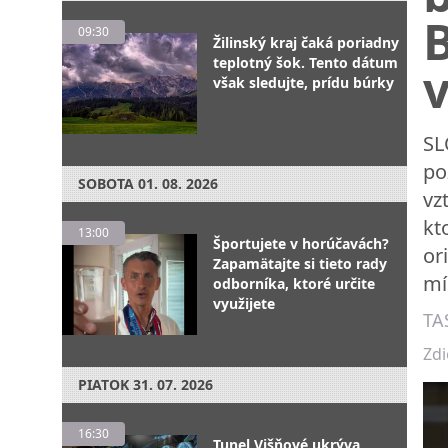
09:30
Žilinský kraj čaká poriadny
teplotný šok. Tento dátum
v
však sledujte, prídu búrky
SL
po
SOBOTA
01. 08. 2026
vz
kt
13:00
Športujete v horúčavách?
or
Zapamätajte si tieto rady
mí
odborníka, ktoré určite
využijete
TA
Zdi
PIATOK
31. 07. 2026
16:30
Tunel Višňové ukrýva