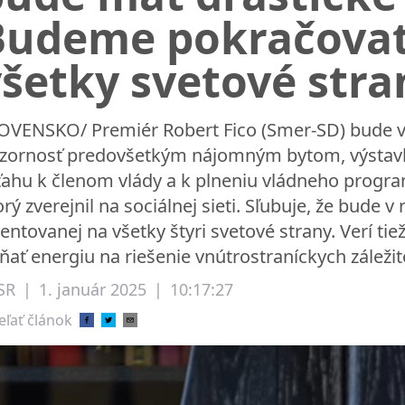
Budeme pokračovať 
šetky svetové stra
OVENSKO/ Premiér Robert Fico (Smer-SD) bude v
zornosť predovšetkým nájomným bytom, výstavbe
ťahu k členom vlády a k plneniu vládneho progra
orý zverejnil na sociálnej sieti. Sľubuje, že bude 
ientovanej na všetky štyri svetové strany. Verí tiež
ňať energiu na riešenie vnútrostraníckych záležit
SR
|
1. január 2025
|
10:17:27
eľať článok