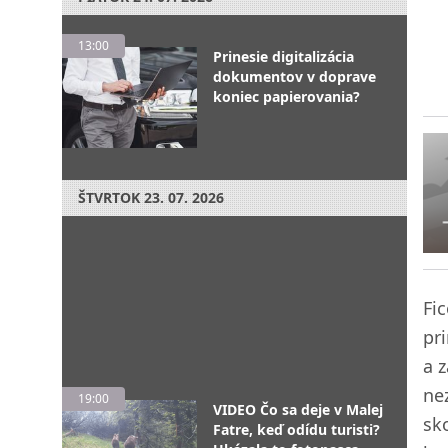
13:00
Prinesie digitalizácia
dokumentov v doprave
koniec papierovania?
ŠTVRTOK
23. 07. 2026
Fi
pr
a z
ne
19:00
VIDEO Čo sa deje v Malej
sk
Fatre, keď odídu turisti?