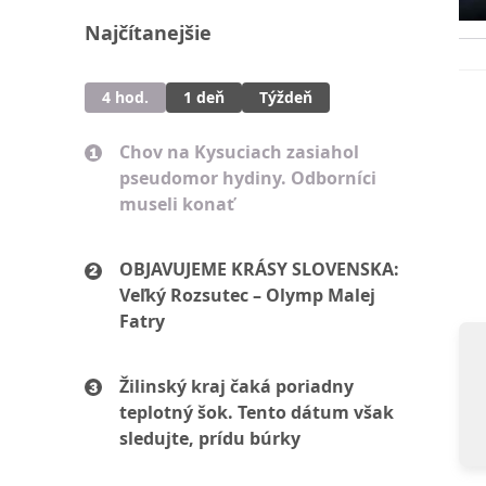
Najčítanejšie
4 hod.
1 deň
Týždeň
Chov na Kysuciach zasiahol
pseudomor hydiny. Odborníci
museli konať
OBJAVUJEME KRÁSY SLOVENSKA:
Veľký Rozsutec – Olymp Malej
Fatry
Žilinský kraj čaká poriadny
teplotný šok. Tento dátum však
sledujte, prídu búrky