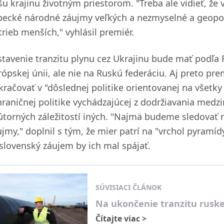
šu krajinu životným priestorom. "Treba ale vidieť, ž
becké národné záujmy veľkých a nezmyselné a geopolit
trieb menších," vyhlásil premiér.
stavenie tranzitu plynu cez Ukrajinu bude mať podľa F
rópskej únii, ale nie na Ruskú federáciu. Aj preto pre
račovať v "dôslednej politike orientovanej na všetky š
hraničnej politike vychádzajúcej z dodržiavania med
útorných záležitostí iných. "Najmä budeme sledovať 
ujmy," doplnil s tým, že mier patrí na "vrchol pyram
 slovenský záujem by ich mal spájať.
SÚVISIACI ČLÁNOK
Na ukončenie tranzitu ruske
Čítajte viac
>