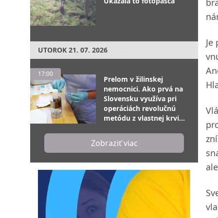
Ukázala to fotopasca
br
ná
Je
UTOROK
21. 07. 2026
vn
An
17:00
Prelom v žilinskej
Hl
nemocnici. Ako prvá na
Slovensku využíva pri
operáciách revolučnú
Vl
metódu z vlastnej krvi
pr
pacienta
zn
Zobraziť viac
sn
al
Sv
vl