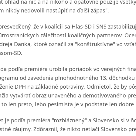
ať ohľad na nič a na nikoho a opätovne použije všetky
m nikdy nedovolil nastúpiť na ďalší zápas".
 presvedčený, že v koalícii sa Hlas-SD i SNS zastabili
útrostraníckych záležitostí koaličných partnerov. Oc
dreja Danka, ktoré označil za "konštruktívne" vo v
asom-SD.
áda podľa premiéra urobila poriadok vo verejných fin
ogramu od zavedenia plnohodnotného 13. dôchodku a
íženie DPH na základné potraviny. Odmietol, že by pô
ažia vytvárať obraz unaveného a demotivovaného pre
e to len preto, lebo pesimista je v podstate len dobr
et je podľa premiéra "rozbláznený" a Slovensko si v 
astné záujmy. Zdôraznil, že nikto netlačí Slovensko p