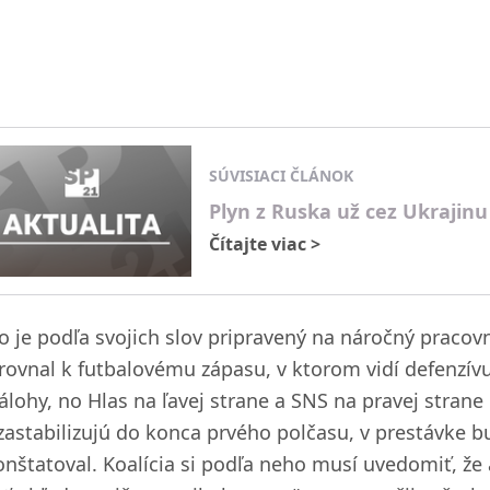
SÚVISIACI ČLÁNOK
Plyn z Ruska už cez Ukrajinu
Čítajte viac
>
co je podľa svojich slov pripravený na náročný pracov
irovnal k futbalovému zápasu, v ktorom vidí defenzívu
álohy, no Hlas na ľavej strane a SNS na pravej strane
zastabilizujú do konca prvého polčasu, v prestávke bu
onštatoval. Koalícia si podľa neho musí uvedomiť, že