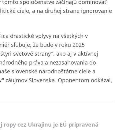
e v tomto spoločenstve začínajú dominovať
ické ciele, a na druhej strane ignorovanie
ica drastické vplyvy na všetkých v
miér sľubuje, že bude v roku 2025
tyri svetové strany", ako aj v aktívnej
zinárodného práva a nezasahovania do
naše slovenské národnoštátne ciele a
ídy" záujmov Slovenska. Oponentom odkázal,
j ropy cez Ukrajinu je EÚ pripravená