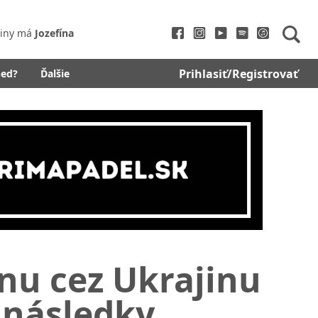
iny má
Jozefína
Prihlasiť/Registrovať
bed?
Ďalšie
ynu cez Ukrajinu
 následky.