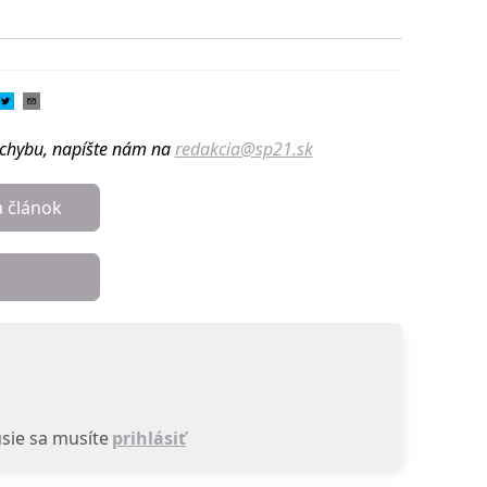
u chybu, napíšte nám na
redakcia@sp21.sk
a článok
sie sa musíte
prihlásiť