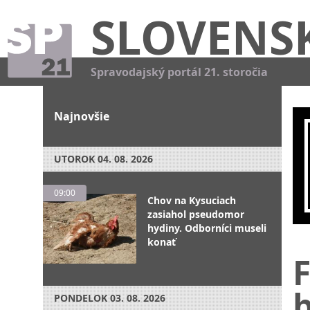
SLOVENS
Spravodajský portál 21. storočia
Najnovšie
UTOROK
04. 08. 2026
09:00
Chov na Kysuciach
zasiahol pseudomor
hydiny. Odborníci museli
konať
F
PONDELOK
03. 08. 2026