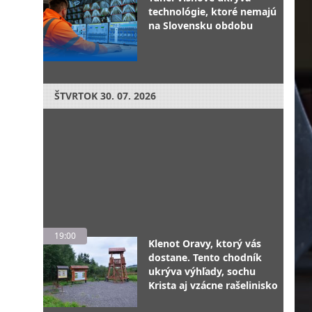
technológie, ktoré nemajú
na Slovensku obdobu
ŠTVRTOK
30. 07. 2026
19:00
Klenot Oravy, ktorý vás
dostane. Tento chodník
ukrýva výhľady, sochu
Krista aj vzácne rašelinisko