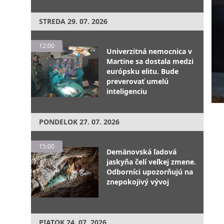
STREDA
29. 07. 2026
12:00
Univerzitná nemocnica v
Martine sa dostala medzi
európsku elitu. Bude
preverovať umelú
inteligenciu
PONDELOK
27. 07. 2026
15:00
Demänovská ľadová
jaskyňa čelí veľkej zmene.
Odborníci upozorňujú na
znepokojivý vývoj
PIATOK
24. 07. 2026