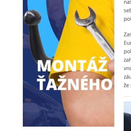
na
se
po
Za
Eu
pok
za
vn
zá
že