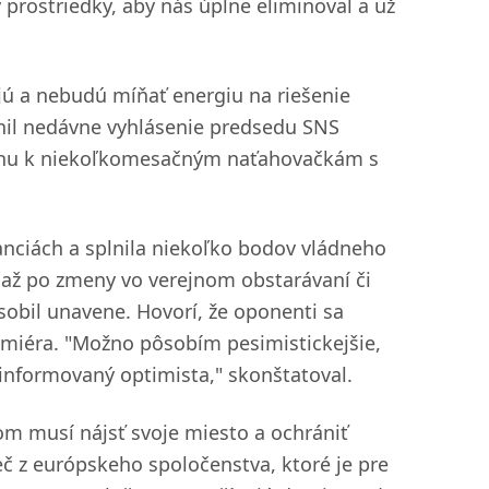
 prostriedky, aby nás úplne eliminoval a už
zujú a nebudú míňať energiu na riešenie
enil nedávne vyhlásenie predsedu SNS
zťahu k niekoľkomesačným naťahovačkám s
anciách a splnila niekoľko bodov vládneho
ž po zmeny vo verejnom obstarávaní či
sobil unavene. Hovorí, že oponenti sa
miéra. "Možno pôsobím pesimistickejšie,
e informovaný optimista," skonštatoval.
ňom musí nájsť svoje miesto a ochrániť
reč z európskeho spoločenstva, ktoré je pre