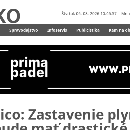
KO
Štvrtok
06. 08. 2026 10:46:59
| Men
Spravodajstvo
Infoservis
Publicistika
Kam na o
ico: Zastavenie pl
bude mať drastické