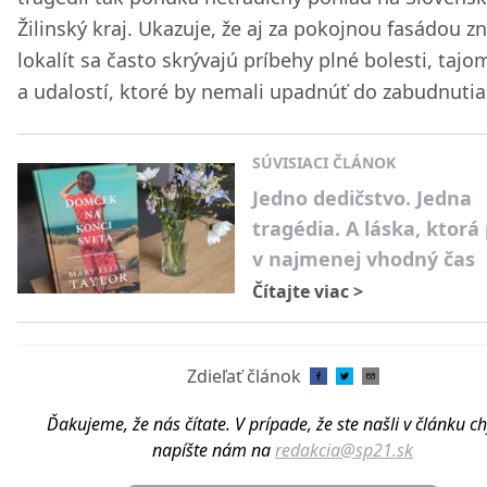
Žilinský kraj. Ukazuje, že aj za pokojnou fasádou 
lokalít sa často skrývajú príbehy plné bolesti, tajo
a udalostí, ktoré by nemali upadnúť do zabudnutia
SÚVISIACI ČLÁNOK
Jedno dedičstvo. Jedna
tragédia. A láska, ktorá 
v najmenej vhodný čas
Čítajte viac
>
Zdieľať článok
Ďakujeme, že nás čítate. V prípade, že ste našli v článku c
napíšte nám na
redakcia@sp21.sk