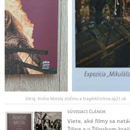
Zdroj: Kniha Miesta zločinu a tragédií/zilina.sp21.sk
SÚVISIACI ČLÁNOK
Viete, aké filmy sa natáč
Žiline a v Žilinskom kraji