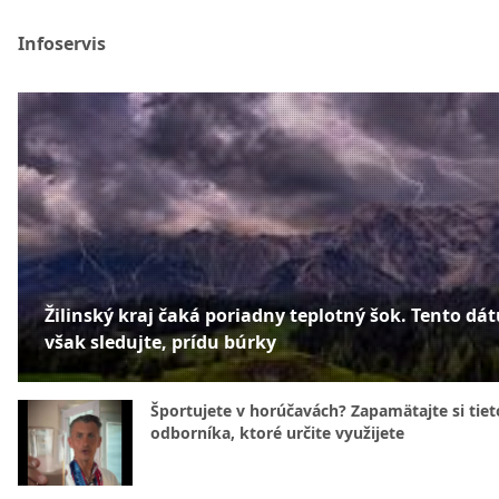
Infoservis
Žilinský kraj čaká poriadny teplotný šok. Tento dá
však sledujte, prídu búrky
Športujete v horúčavách? Zapamätajte si tiet
odborníka, ktoré určite využijete