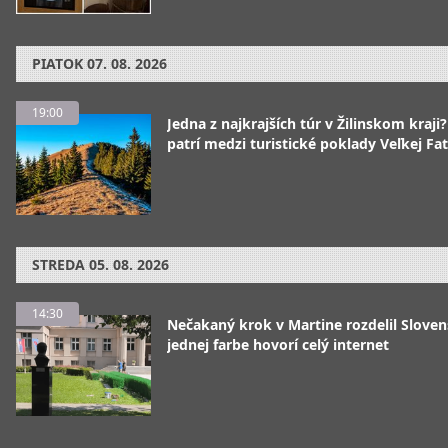
PIATOK
07. 08. 2026
19:00
Jedna z najkrajších túr v Žilinskom kraji
patrí medzi turistické poklady Veľkej Fa
STREDA
05. 08. 2026
14:30
Nečakaný krok v Martine rozdelil Sloven
jednej farbe hovorí celý internet