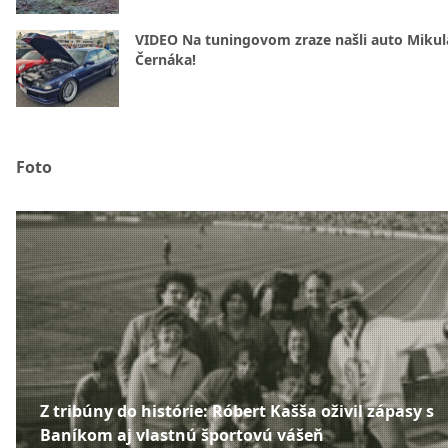
VIDEO Na tuningovom zraze našli auto Mikul
Černáka!
Foto
Z tribúny do histórie: Róbert Kašša oživil zápasy s
Baníkom aj vlastnú športovú vášeň