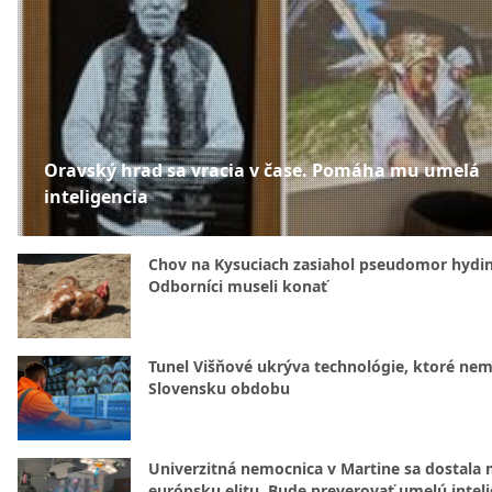
Oravský hrad sa vracia v čase. Pomáha mu umelá
inteligencia
Chov na Kysuciach zasiahol pseudomor hydin
Odborníci museli konať
Tunel Višňové ukrýva technológie, ktoré nem
Slovensku obdobu
Univerzitná nemocnica v Martine sa dostala 
európsku elitu. Bude preverovať umelú intel