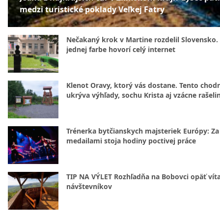
medzi turistické poklady Veľkej Fatry
Nečakaný krok v Martine rozdelil Slovensko.
jednej farbe hovorí celý internet
Klenot Oravy, ktorý vás dostane. Tento chod
ukrýva výhľady, sochu Krista aj vzácne rašeli
Trénerka bytčianskych majsteriek Európy: Za
medailami stoja hodiny poctivej práce
TIP NA VÝLET Rozhľadňa na Bobovci opäť vít
návštevníkov