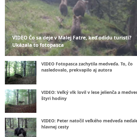
VIDEO Čo sa deje v Malej Fatre, keď odídu turisti?
Ukázala to fotopasca
VIDEO Fotopasca zachytila medveďa. To, čo
nasledovalo, prekvapilo aj autora
VIDEO: Veľký vlk lovil v lese jelienča a medve
štyri hodiny
VIDEO: Peter natočil veľkého medveďa neďal
hlavnej cesty