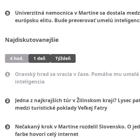
Univerzitná nemocnica v Martine sa dostala medz
európsku elitu. Bude preverovať umelú inteligenc
Najdiskutovanejšie
4 hod.
1 deň
Týždeň
Oravský hrad sa vracia v čase. Pomáha mu umelá
inteligencia
Jedna z najkrajších túr v Žilinskom kraji? Lysec pat
medzi turistické poklady Veľkej Fatry
Nečakaný krok v Martine rozdelil Slovensko. O je
farbe hovorí celý internet