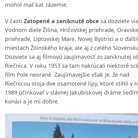
mohol mať kat zázemie.
V časti
Zatopené a zaniknuté obce
sa dozviete vi
Vodnom diele Žilina, Hričovskej priehrade, Oravske
priehrade, Liptovskej Mare, Novej Bystrici a o ďalš
miestach Žilinského kraja, ale aj z celého Slovensk
Dozviete sa aj filmovú zaujímavosť zo zaniknutej o
Riečnica. V roku 1953 sa tam nakrúcali niektoré sc
film Pole neorané. Zaujímavejšie však je, že nad
Riečnicou stoja dve osamotené lipy, ktoré stihli v 
1989 účinkovať v slávnej Jakubiskovej dráme Sedí
konári a je mi dobre.