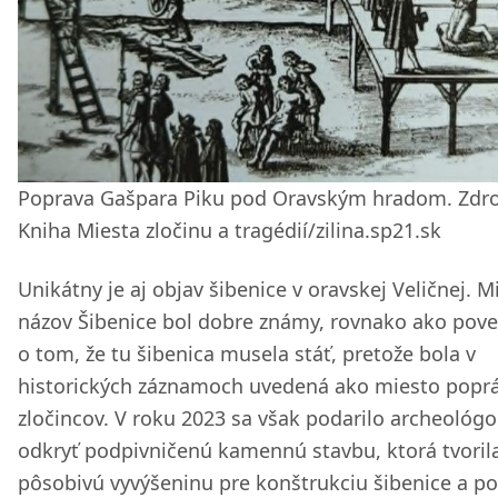
Poprava Gašpara Piku pod Oravským hradom. Zdro
Kniha Miesta zločinu a tragédií/zilina.sp21.sk
Unikátny je aj objav šibenice v oravskej Veličnej. M
názov Šibenice bol dobre známy, rovnako ako pov
o tom, že tu šibenica musela stáť, pretože bola v
historických záznamoch uvedená ako miesto poprá
zločincov. V roku 2023 sa však podarilo archeológ
odkryť podpivničenú kamennú stavbu, ktorá tvoril
pôsobivú vyvýšeninu pre konštrukciu šibenice a p