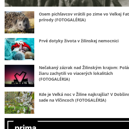
Osem pichľavcov vrátili po zime vo Veľkej Fa
prírody (FOTOGALÉRIA)
Prvé dotyky života v žilinskej nemocnici
Nečakaný zázrak nad Žilinským krajom: Polá
žiaru zachytili vo viacerých lokalitách
(FOTOGALÉRIA)
Kde je Veľká noc v Žiline najkrajšia? V Dobši
sade na Vlčincoch (FOTOGALÉRIA)