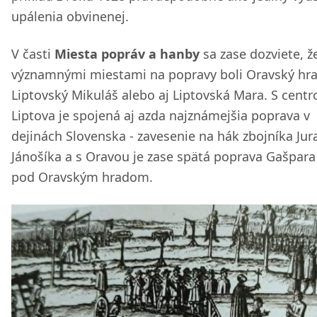
upálenia obvinenej.
V časti
Miesta popráv a hanby
sa zase dozviete, ž
významnými miestami na popravy boli Oravský hra
Liptovský Mikuláš alebo aj Liptovská Mara. S cent
Liptova je spojená aj azda najznámejšia poprava v
dejinách Slovenska - zavesenie na hák zbojníka Jur
Jánošíka a s Oravou je zase spätá poprava Gašpara
pod Oravským hradom.