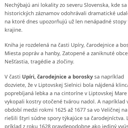
Nechýbajú ani lokality zo severu Slovenska, kde sa
historických záznamov odohrávali dramatické udalo
na ktoré dnes upozorňujú už len nenápadné stopy 
krajine.
Kniha je rozdelená na časti Upíry, čarodejnice a bo
Miesta popráv a hanby, Zatopené a zaniknuté obce
Nešťastia, tragédie a zločiny.
V časti
Upíri, čarodejnice a borosky
sa napríklad
dozviete, že v Liptovskej Sielnici bola nájdená klin
poprebíjaná lebka a na cintoríne v Liptovskej Mare
vykopali kostry otočené tvárou nadol. A napríklad 
období medzi rokmi 1625 až 1677 sa vo Veličnej n
riešili štyri súdne spory týkajúce sa čarodejníctva. 
príklad z roku 1628 pravdepodobne ako jediný vyús