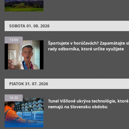
SOBOTA
01. 08. 2026
13:00
Športujete v horúčavách? Zapamätajte si
rady odborníka, ktoré určite využijete
PIATOK
31. 07. 2026
16:30
Tunel Višňové ukrýva technológie, ktoré
nemajú na Slovensku obdobu