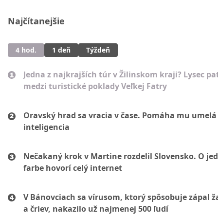
Najčítanejšie
4 hod.
1 deň
Týždeň
Jedna z najkrajších túr v Žilinskom kraji? Lysec pat
medzi turistické poklady Veľkej Fatry
Oravský hrad sa vracia v čase. Pomáha mu umelá
inteligencia
Nečakaný krok v Martine rozdelil Slovensko. O je
farbe hovorí celý internet
V Bánovciach sa vírusom, ktorý spôsobuje zápal 
a čriev, nakazilo už najmenej 500 ľudí