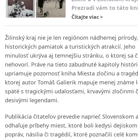
Prezradí vám to táto kn
Čítajte viac
>
Žilinský kraj nie je len regiónom nádhernej prírody,
historických pamiatok a turistických atrakcií. Jeho
minulosť ukrýva aj temnejšiu stránku, o ktorej sa 
nehovorí. Práve na tieto zabudnuté kapitoly histór
upriamuje pozornosť kniha Miesta zločinu a tragédi
ktorej autor Tomáš Galierik mapuje menej známe l
späté s tragickými udalosťami, krvavými zločinmi č
desivými legendami.
Publikácia čitateľov prevedie naprieč Slovenskom 
odhaľuje príbehy miest, ktoré boli kedysi dejiskom
popráv, násilia či tragédií, ktoré poznačili celé kom