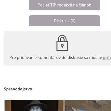
Poslať TIP redakcii na článok
Diskusia (
0
)
Pre pridávanie komentárov do diskusie sa musíte
prih
Spravodajstvo