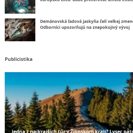
Demänovská ľadová jaskyňa čelí veľkej zmen
Odborníci upozorňujú na znepokojivý vývoj
Publicistika
Jedna z najkrajších túr v Žilinskom kraji? Lysec patr