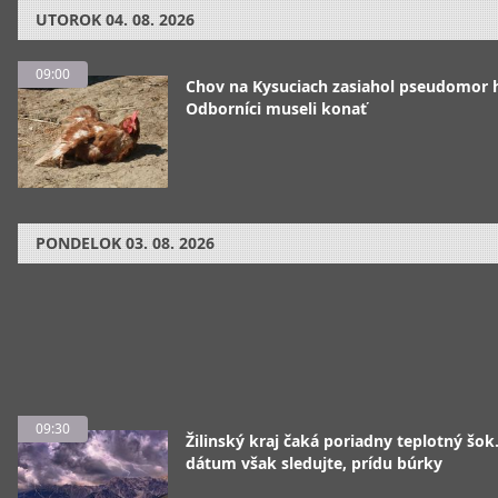
UTOROK
04. 08. 2026
09:00
Chov na Kysuciach zasiahol pseudomor 
Odborníci museli konať
PONDELOK
03. 08. 2026
09:30
Žilinský kraj čaká poriadny teplotný šok
dátum však sledujte, prídu búrky