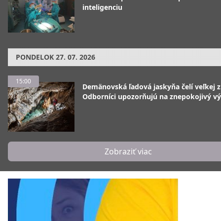
inteligenciu
PONDELOK
27. 07. 2026
15:00
Demänovská ľadová jaskyňa čelí veľkej 
Odborníci upozorňujú na znepokojivý vý
Zobraziť viac