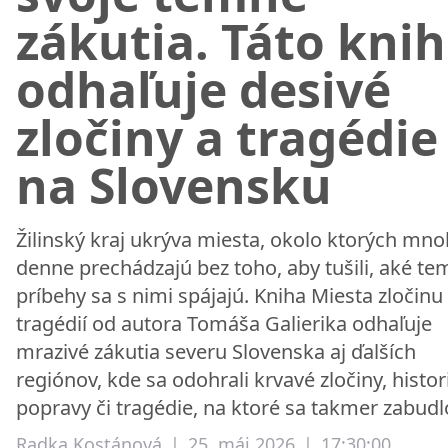
zákutia. Táto kni
odhaľuje desivé
zločiny a tragédie
na Slovensku
Žilinský kraj ukrýva miesta, okolo ktorých mno
denne prechádzajú bez toho, aby tušili, aké t
príbehy sa s nimi spájajú. Kniha Miesta zločinu
tragédií od autora Tomáša Galierika odhaľuje
mrazivé zákutia severu Slovenska aj ďalších
regiónov, kde sa odohrali krvavé zločiny, histor
popravy či tragédie, na ktoré sa takmer zabudl
Radka Kostánová
|
25. máj 2026
|
17:30:00