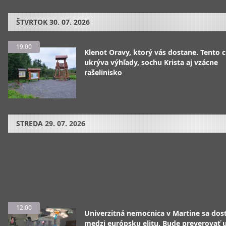
ŠTVRTOK
30. 07. 2026
19:00
Klenot Oravy, ktorý vás dostane. Tento 
ukrýva výhľady, sochu Krista aj vzácne
rašelinisko
STREDA
29. 07. 2026
12:00
Univerzitná nemocnica v Martine sa dos
medzi európsku elitu. Bude preverovať