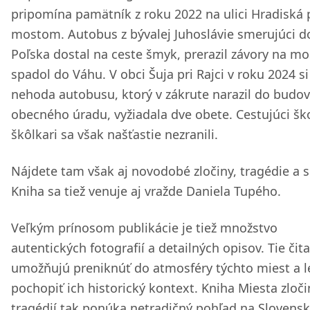
pripomína pamätník z roku 2022 na ulici Hradiská 
mostom. Autobus z bývalej Juhoslávie smerujúci d
Poľska dostal na ceste šmyk, prerazil závory na mo
spadol do Váhu. V obci Šuja pri Rajci v roku 2024 si
nehoda autobusu, ktorý v zákrute narazil do budo
obecného úradu, vyžiadala dve obete. Cestujúci ško
škôlkari sa však našťastie nezranili.
Nájdete tam však aj novodobé zločiny, tragédie a s
Kniha sa tiež venuje aj vražde Daniela Tupého.
Veľkým prínosom publikácie je tiež množstvo
autentických fotografií a detailných opisov. Tie čita
umožňujú preniknúť do atmosféry týchto miest a l
pochopiť ich historický kontext. Kniha Miesta zloči
tragédií tak ponúka netradičný pohľad na Slovensk