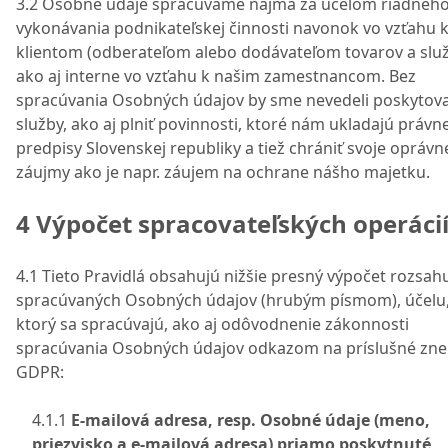
3.2 Osobné údaje spracúvame najmä za účelom riadneh
vykonávania podnikateľskej činnosti navonok vo vzťahu 
klientom (odberateľom alebo dodávateľom tovarov a služ
ako aj interne vo vzťahu k našim zamestnancom. Bez
spracúvania Osobných údajov by sme nevedeli poskytov
služby, ako aj plniť povinnosti, ktoré nám ukladajú právn
predpisy Slovenskej republiky a tiež chrániť svoje opráv
záujmy ako je napr. záujem na ochrane nášho majetku.
4 Výpočet spracovateľských operáci
4.1 Tieto Pravidlá obsahujú nižšie presný výpočet rozsah
spracúvaných Osobných údajov (hrubým písmom), účelu
ktorý sa spracúvajú, ako aj odôvodnenie zákonnosti
spracúvania Osobných údajov odkazom na príslušné zne
GDPR:
4.1.1
E-mailová adresa, resp. Osobné údaje (meno,
priezvisko a e-mailová adresa) priamo poskytnuté