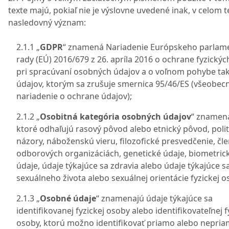
texte majú, pokiaľ nie je výslovne uvedené inak, v celom t
nasledovný význam:
2.1.1 „
GDPR
“ znamená Nariadenie Európskeho parlam
rady (EÚ) 2016/679 z 26. apríla 2016 o ochrane fyzický
pri spracúvaní osobných údajov a o voľnom pohybe ta
údajov, ktorým sa zrušuje smernica 95/46/ES (všeobec
nariadenie o ochrane údajov);
2.1.2 „
Osobitná kategória osobných údajov
“ znamená
ktoré odhaľujú rasový pôvod alebo etnický pôvod, polit
názory, náboženskú vieru, filozofické presvedčenie, čle
odborových organizáciách, genetické údaje, biometric
údaje, údaje týkajúce sa zdravia alebo údaje týkajúce s
sexuálneho života alebo sexuálnej orientácie fyzickej o
2.1.3 „
Osobné údaje
“ znamenajú údaje týkajúce sa
identifikovanej fyzickej osoby alebo identifikovateľnej f
osoby, ktorú možno identifikovať priamo alebo nepria