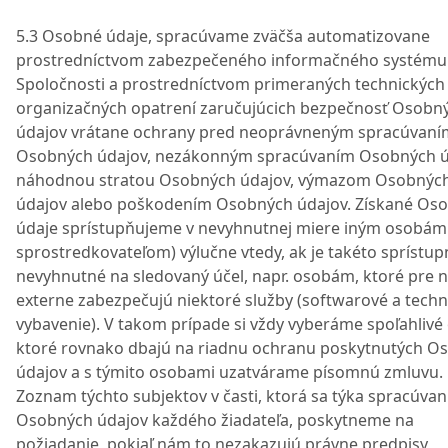
5.3 Osobné údaje, spracúvame zväčša automatizovane
prostredníctvom zabezpečeného informačného systému
Spoločnosti a prostredníctvom primeraných technických
organizačných opatrení zaručujúcich bezpečnosť Osobn
údajov vrátane ochrany pred neoprávneným spracúvaní
Osobných údajov, nezákonným spracúvaním Osobných ú
náhodnou stratou Osobných údajov, výmazom Osobnýc
údajov alebo poškodením Osobných údajov. Získané Os
údaje sprístupňujeme v nevyhnutnej miere iným osobám 
sprostredkovateľom) výlučne vtedy, ak je takéto sprístup
nevyhnutné na sledovaný účel, napr. osobám, ktoré pre 
externe zabezpečujú niektoré služby (softwarové a techn
vybavenie). V takom prípade si vždy vyberáme spoľahlivé
ktoré rovnako dbajú na riadnu ochranu poskytnutých O
údajov a s týmito osobami uzatvárame písomnú zmluvu.
Zoznam týchto subjektov v časti, ktorá sa týka spracúvan
Osobných údajov každého žiadateľa, poskytneme na
požiadanie, pokiaľ nám to nezakazujú právne predpisy