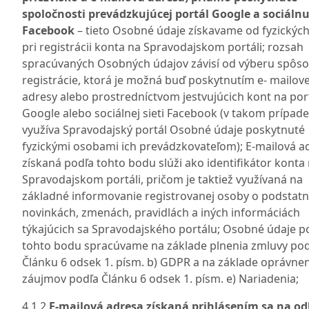
spoločnosti prevádzkujúcej portál Google a sociálnu
Facebook
– tieto Osobné údaje získavame od fyzickýc
pri registrácii konta na Spravodajskom portáli; rozsah
spracúvaných Osobných údajov závisí od výberu spôs
registrácie, ktorá je možná buď poskytnutím e- mailove
adresy alebo prostredníctvom jestvujúcich kont na port
Google alebo sociálnej sieti Facebook (v takom prípade
využíva Spravodajský portál Osobné údaje poskytnuté
fyzickými osobami ich prevádzkovateľom); E-mailová a
získaná podľa tohto bodu slúži ako identifikátor konta
Spravodajskom portáli, pričom je taktiež využívaná na
základné informovanie registrovanej osoby o podstat
novinkách, zmenách, pravidlách a iných informáciách
týkajúcich sa Spravodajského portálu; Osobné údaje p
tohto bodu spracúvame na základe plnenia zmluvy pod
Článku 6 odsek 1. písm. b) GDPR a na základe oprávne
záujmov podľa Článku 6 odsek 1. písm. e) Nariadenia;
4.1.2
E-mailová adresa získaná prihlásením sa na od