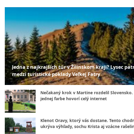
Jedna z najkrajších túr v Žilinskom kraji? Lysec patr
medzi turistické poklady Veľkej Fatry
Nečakaný krok v Martine rozdelil Slovensko.
jednej farbe hovorí celý internet
Klenot Oravy, ktorý vás dostane. Tento chod
ukrýva výhľady, sochu Krista aj vzácne rašeli