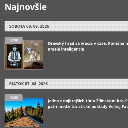
Najnovšie
SOBOTA
08. 08. 2026
19:00
Oravský hrad sa vracia v čase. Pomáha 
umelá inteligencia
PIATOK
07. 08. 2026
19:00
Jedna z najkrajších túr v Žilinskom kraji
patrí medzi turistické poklady Veľkej Fa