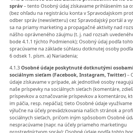
správ
– tento Osobný údaj získavame prihlásením sa 
(bez ohľadu na registráciu konta v Spravodajskom protá
odber správ (newsletteru) cez Spravodajský portál a vy
sa na priamy marketing a propagačné aktivity nad roz
nášho oprávneného záujmu (t. j. nad rozsah uvedenéh
bode 4.1.1 týchto Podmienok); Osobný údaj podľa toh
spracúvame na základe súhlasu dotknutej osoby podľa
6 odsek 1. písm. a) Nariadenia;
4.1.3
Osobné údaje poskytnuté dotknutými osobam
sociálnym sieťam (Facebook, Instagram, Twitter)
– 
údaje získavame v prípade, ak jednotlivé osoby reaguj
naše príspevky na sociálnych sieťach (komentáre, zdieľ
príspevkov a označovanie príspevkov a komentárov, kt
im páčia, resp. nepáčia); tieto Osobné údaje využívame
výlučne na účely prevádzkovania našich stránok a profi
sociálnych sieťach, pričom iným spôsobom Osobné úd
nespracúvame (napr. na účely priameho marketingu
prostredníctvom správ); Osobné údaje podľa tohto bo