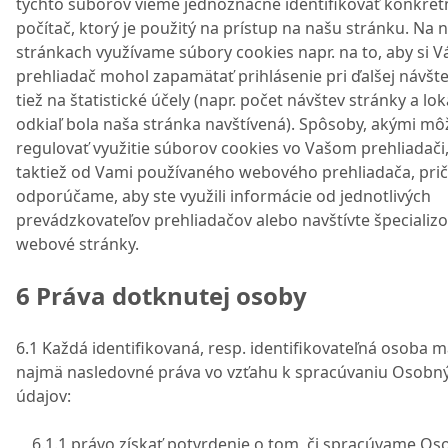
týchto súborov vieme jednoznačne identifikovať konkrét
počítač, ktorý je použitý na prístup na našu stránku. Na 
stránkach využívame súbory cookies napr. na to, aby si V
prehliadač mohol zapamätať prihlásenie pri ďalšej návšte
tiež na štatistické účely (napr. počet návštev stránky a loka
odkiaľ bola naša stránka navštívená). Spôsoby, akými mô
regulovať využitie súborov cookies vo Vašom prehliadači,
taktiež od Vami používaného webového prehliadača, pr
odporúčame, aby ste využili informácie od jednotlivých
prevádzkovateľov prehliadačov alebo navštívte špecializ
webové stránky.
6 Práva dotknutej osoby
6.1 Každá identifikovaná, resp. identifikovateľná osoba 
najmä nasledovné práva vo vzťahu k spracúvaniu Osobn
údajov:
6.1.1 právo získať potvrdenie o tom, či spracúvame O