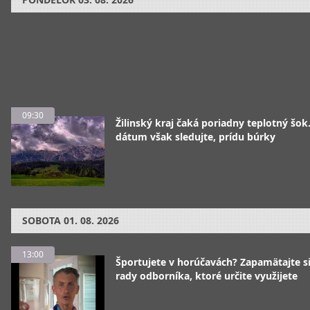
09:30
Žilinský kraj čaká poriadny teplotný šok
dátum však sledujte, prídu búrky
SOBOTA
01. 08. 2026
13:00
Športujete v horúčavách? Zapamätajte si
rady odborníka, ktoré určite využijete