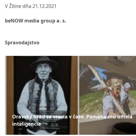
V Žiline dňa 21.12.2021
beNOW media group a. s.
Spravodajstvo
Oravský hrad sa vracia v čase. Pomáha mu umelá
inteligencia