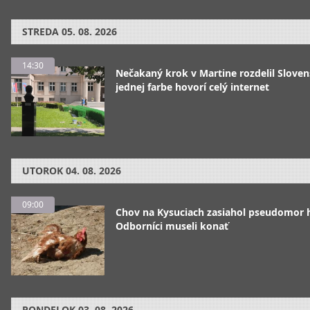
STREDA
05. 08. 2026
14:30
Nečakaný krok v Martine rozdelil Sloven
jednej farbe hovorí celý internet
UTOROK
04. 08. 2026
09:00
Chov na Kysuciach zasiahol pseudomor 
Odborníci museli konať
PONDELOK
03. 08. 2026