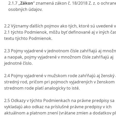
2.1.7 „
Zákon
“ znamená zákon č. 18/2018 Z. z. o ochran
osobných údajov.
2.2 Významy ďalších pojmov ako tých, ktoré sú uvedené 
2.1 týchto Podmienok, môžu byť definované aj v iných ča
textu týchto Podmienok.
2.3 Pojmy vyjadrené v jednotnom čísle zahŕňajú aj množn
a naopak, pojmy vyjadrené v množnom čísle zahŕňajú aj
jednotné číslo.
2.4 Pojmy vyjadrené v mužskom rode zahŕňajú aj ženský 
stredný rod, pričom pri pojmoch vyjadrených v ženskom
strednom rode platí analogicky to isté.
2.5 Odkazy v týchto Podmienkach na právne predpisy sa
vykladajú ako odkaz na príslušné právne predpisy v ich
aktuálnom a platnom znení (vrátane zmien a dodatkov p