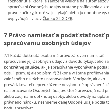
rozhodnutie, ktoré je založené výlučne na automatiz
spracúvaní Osobných údajov vrátane profilovania a kt
právne účinky, ktoré sa jej týkajú alebo ju obdobne v
ovplyvňujú – viac v
Článku 22 GDPR
.
7 Právo namietať a podať sťažnosť p
spracúvaniu osobných údajov
7.1 Každá dotknutá osoba má právo zároveň namietať
spracúvanie jej Osobných údajov z dôvodu týkajúceho sa 
konkrétnej situácie, ak je spracúvanie vykonávané podľa 
ods. 1 písm. e) alebo písm. f) Zákona vrátane profilovania
založeného na týchto ustanoveniach. V prípade, ak ako
prevádzkovateľ nepreukážeme nevyhnutné oprávnené z
na spracúvanie Osobných údajov, ktoré prevažujú nad p
alebo záujmami dotknutej osoby, alebo dôvody na uplat
právneho nároku, nesmieme ďalej Osobné údaje podľa t
bodu spracúvať.