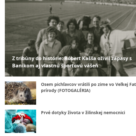
Z tribúny do histórie: Róbert Kašša oživil zápasy s
Baníkom aj vlastnú športovú vášeň
Osem pichľavcov vrátili po zime vo Veľkej Fa
prírody (FOTOGALÉRIA)
Prvé dotyky života v žilinskej nemocnici