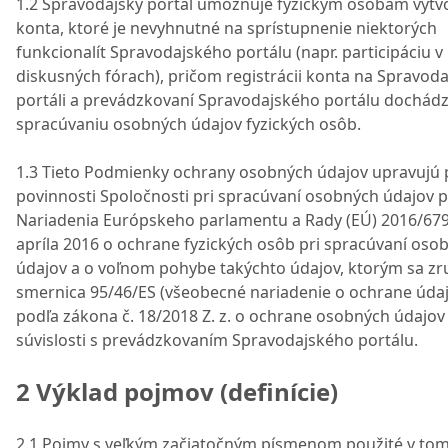
1.2 Spravodajský portál umožňuje fyzickým osobám vytv
konta, ktoré je nevyhnutné na sprístupnenie niektorých
funkcionalít Spravodajského portálu (napr. participáciu v
diskusných fórach), pričom registrácii konta na Spravod
portáli a prevádzkovaní Spravodajského portálu dochádz
spracúvaniu osobných údajov fyzických osôb.
1.3 Tieto Podmienky ochrany osobných údajov upravujú 
povinnosti Spoločnosti pri spracúvaní osobných údajov 
Nariadenia Európskeho parlamentu a Rady (EÚ) 2016/679 
apríla 2016 o ochrane fyzických osôb pri spracúvaní oso
údajov a o voľnom pohybe takýchto údajov, ktorým sa zr
smernica 95/46/ES (všeobecné nariadenie o ochrane údaj
podľa zákona č. 18/2018 Z. z. o ochrane osobných údajov
súvislosti s prevádzkovaním Spravodajského portálu.
2 Výklad pojmov (definície)
2.1 Pojmy s veľkým začiatočným písmenom použité v to