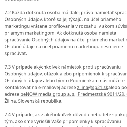
7.2 Každá dotknutá osoba má ďalej právo namietať spra
Osobných údajov, ktoré sa jej týkajú, na účel priameho
marketingu vrátane profilovania v rozsahu, v akom súvisí
priamym marketingom. Ak dotknutá osoba namieta
spracúvanie Osobných údajov na účel priameho marketi
Osobné údaje na účel priameho marketingu nesmieme
spracúvať.
7.3 V prípade akýchkoľvek námietok proti spracúvaniu
Osobných údajov, otázok alebo pripomienok k spracúva
Osobných údajov alebo týmto Podmienkam nás môžete
kontaktovať na e-mailovej adrese
zilina@sp21.sk
alebo po
adrese
beNOW media group a. s., Predmestská 9011/29, 
Žilina, Slovenská republika
.
7.4 V prípade, ak z akéhokoľvek dôvodu nebudete spokoj
tým, ako sme vyriešili Vaše pripomienky k spracúvaniu