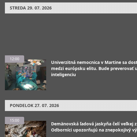
STREDA
29. 07. 2026
12:00
Univerzitná nemocnica v Martine sa dos
medzi európsku elitu. Bude preverovať
inteligenciu
PONDELOK
27. 07. 2026
15:00
Demänovská ľadová jaskyňa čelí veľkej 
Odborníci upozorňujú na znepokojivý vý