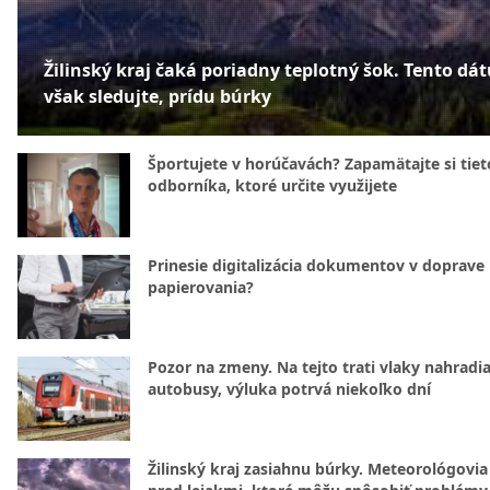
Žilinský kraj čaká poriadny teplotný šok. Tento dá
však sledujte, prídu búrky
Športujete v horúčavách? Zapamätajte si tiet
odborníka, ktoré určite využijete
Prinesie digitalizácia dokumentov v doprave
papierovania?
Pozor na zmeny. Na tejto trati vlaky nahradi
autobusy, výluka potrvá niekoľko dní
Žilinský kraj zasiahnu búrky. Meteorológovia