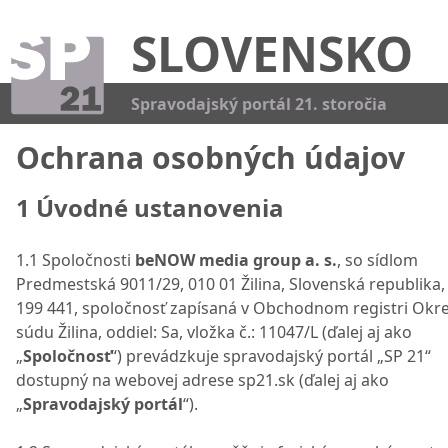
SLOVENSKO
Kat
Spravodajský portál 21. storočia
Ochrana osobných údajov
1 Úvodné ustanovenia
1.1 Spoločnosti
beNOW media group a. s.
, so sídlom
Predmestská 9011/29, 010 01 Žilina, Slovenská republika,
199 441, spoločnosť zapísaná v Obchodnom registri Ok
súdu Žilina, oddiel: Sa, vložka č.: 11047/L (ďalej aj ako
„
Spoločnosť
“) prevádzkuje spravodajský portál „SP 21“
dostupný na webovej adrese sp21.sk (ďalej aj ako
„
Spravodajský portál
“).