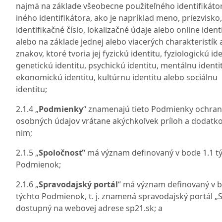
najmä na základe všeobecne použiteľného identifikáto
iného identifikátora, ako je napríklad meno, priezvisko,
identifikačné číslo, lokalizačné údaje alebo online identi
alebo na základe jednej alebo viacerých charakteristík 
znakov, ktoré tvoria jej fyzickú identitu, fyziologickú ide
genetickú identitu, psychickú identitu, mentálnu identi
ekonomickú identitu, kultúrnu identitu alebo sociálnu
identitu;
2.1.4 „
Podmienky
“ znamenajú tieto Podmienky ochran
osobných údajov vrátane akýchkoľvek príloh a dodatko
nim;
2.1.5 „
Spoločnosť
“ má význam definovaný v bode 1.1 t
Podmienok;
2.1.6 „
Spravodajský portál
“ má význam definovaný v b
týchto Podmienok, t. j. znamená spravodajský portál „
dostupný na webovej adrese sp21.sk; a