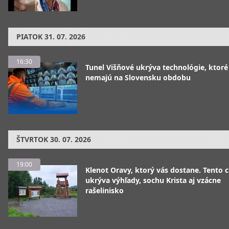
PIATOK
31. 07. 2026
16:30
Tunel Višňové ukrýva technológie, ktoré
nemajú na Slovensku obdobu
ŠTVRTOK
30. 07. 2026
19:00
Klenot Oravy, ktorý vás dostane. Tento 
ukrýva výhľady, sochu Krista aj vzácne
rašelinisko