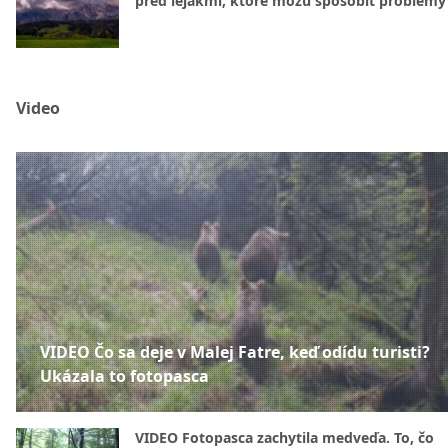
pred lejakmi, ktoré môžu spôsobiť problémy
Video
VIDEO Čo sa deje v Malej Fatre, keď odídu turisti?
Ukázala to fotopasca
VIDEO Fotopasca zachytila medveďa. To, čo