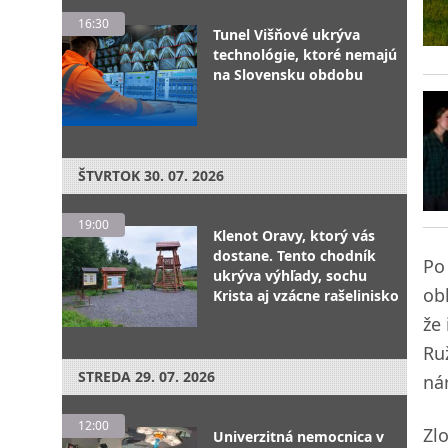
16:30
Tunel Višňové ukrýva
technológie, ktoré nemajú
na Slovensku obdobu
ŠTVRTOK
30. 07. 2026
19:00
Klenot Oravy, ktorý vás
dostane. Tento chodník
Po 
ukrýva výhľady, sochu
ob
Krista aj vzácne rašelinisko
že
Ru
STREDA
29. 07. 2026
ná
12:00
Zl
Univerzitná nemocnica v