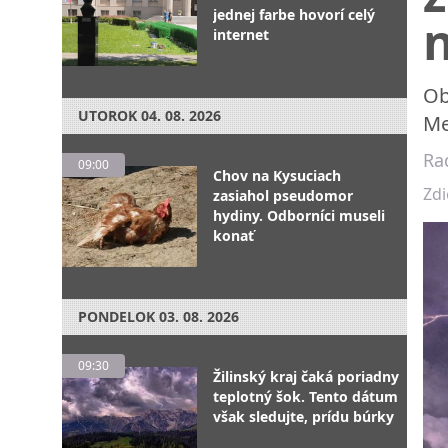
jednej farbe hovorí celý
internet
Ob
UTOROK
04. 08. 2026
Me
Ra
09:00
Chov na Kysuciach
Zdi
zasiahol pseudomor
hydiny. Odborníci museli
konať
PONDELOK
03. 08. 2026
09:30
Žilinský kraj čaká poriadny
teplotný šok. Tento dátum
však sledujte, prídu búrky