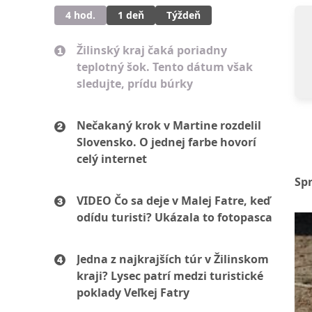
4 hod.
1 deň
Týždeň
Žilinský kraj čaká poriadny
teplotný šok. Tento dátum však
sledujte, prídu búrky
Nečakaný krok v Martine rozdelil
Slovensko. O jednej farbe hovorí
celý internet
Sp
VIDEO Čo sa deje v Malej Fatre, keď
odídu turisti? Ukázala to fotopasca
Jedna z najkrajších túr v Žilinskom
kraji? Lysec patrí medzi turistické
poklady Veľkej Fatry