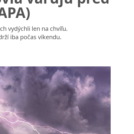
APA)
h vydýchli len na chvíľu.
rží iba počas víkendu.