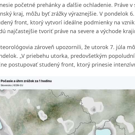
inesie početné prehánky a ďalšie ochladenie. Práve v 
linský kraj, môžu byť zrážky výraznejšie. V pondelok 6
udený front, ktorý vytvorí ideálne podmienky na vzni
dú najčastejšie tvoriť práve na severe a východe kraji
teorológovia zároveň upozornili, že utorok 7. júla mô
ndelok. „V priebehu utorka, predovšetkým popoludní, 
ne postupovať studený front, ktorý prinesie intenzívne