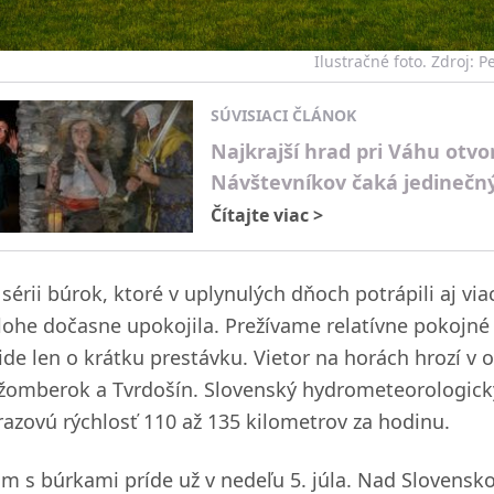
Ilustračné foto. Zdroj: 
SÚVISIACI ČLÁNOK
Najkrajší hrad pri Váhu otvo
Návštevníkov čaká jedinečný
Čítajte viac
>
sérii búrok, ktoré v uplynulých dňoch potrápili aj via
lohe dočasne upokojila. Prežívame relatívne pokojné
 ide len o krátku prestávku. Vietor na horách hrozí v
žomberok a Tvrdošín. Slovenský hydrometeorologický
razovú rýchlosť 110 až 135 kilometrov za hodinu.
om s búrkami príde už v nedeľu 5. júla. Nad Slovensko