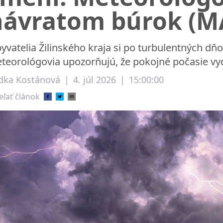
návratom búrok (M
yvatelia Žilinského kraja si po turbulentných dňoc
teorológovia upozorňujú, že pokojné počasie vyd
dka Kostánová
|
4. júl 2026
|
15:00:00
eľať článok