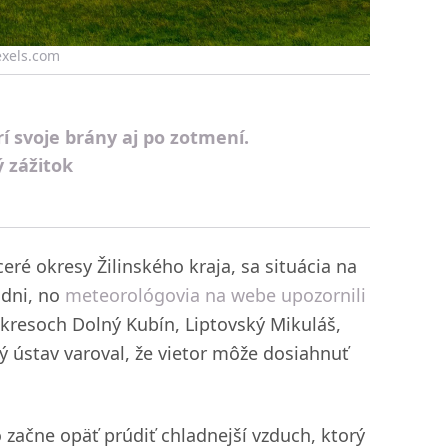
Pexels.com
rí svoje brány aj po zotmení.
 zážitok
ceré okresy Žilinského kraja, sa situácia na
 dni, no
meteorológovia na webe upozornili
 okresoch Dolný Kubín, Liptovský Mikuláš,
 ústav varoval, že vietor môže dosiahnuť
 začne opäť prúdiť chladnejší vzduch, ktorý