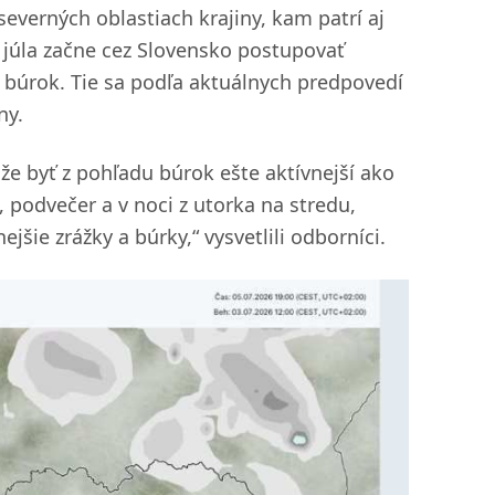
severných oblastiach krajiny, kam patrí aj
. júla začne cez Slovensko postupovať
k búrok. Tie sa podľa aktuálnych predpovedí
ny.
že byť z pohľadu búrok ešte aktívnejší ako
podvečer a v noci z utorka na stredu,
jšie zrážky a búrky,“ vysvetlili odborníci.