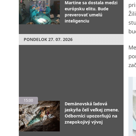
Martine sa dostala medzi
pr
európsku elitu. Bude
Ži
preverovať umelú
inteligenciu
st
bu
PONDELOK
27. 07. 2026
Me
po
zač
15:00
Demänovská ľadová
jaskyňa čelí veľkej zmene.
Odborníci upozorňujú na
znepokojivý vývoj