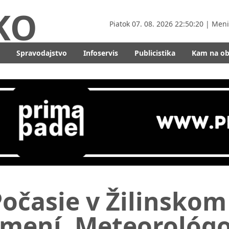
KO
Piatok
07. 08. 2026 22:50:22
| Men
Spravodajstvo
Infoservis
Publicistika
Kam na o
očasie v Žilinskom 
zmení. Meteorológo