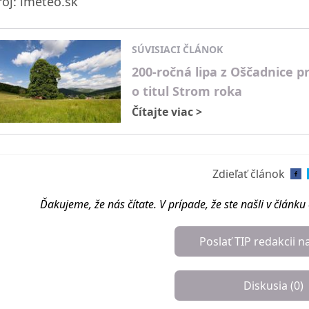
roj: imeteo.sk
SÚVISIACI ČLÁNOK
200-ročná lipa z Oščadnice pr
o titul Strom roka
Čítajte viac
>
Zdieľať článok
Ďakujeme, že nás čítate. V prípade, že ste našli v článk
Poslať TIP redakcii n
Diskusia (
0
)