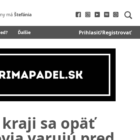
iny má
Štefánia
Prihlasiť/Registrovať
bed?
Ďalšie
kraji sa opäť
via varujú pred