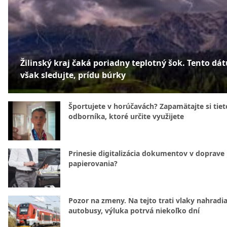
Žilinský kraj čaká poriadny teplotný šok. Tento dá
však sledujte, prídu búrky
Športujete v horúčavách? Zapamätajte si tiet
odborníka, ktoré určite využijete
Prinesie digitalizácia dokumentov v doprave
papierovania?
Pozor na zmeny. Na tejto trati vlaky nahradi
autobusy, výluka potrvá niekoľko dní