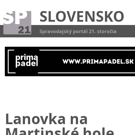
SLOVENSKO
Kat
Spravodajský portál 21. storočia
Lanovka na
Martinské hole