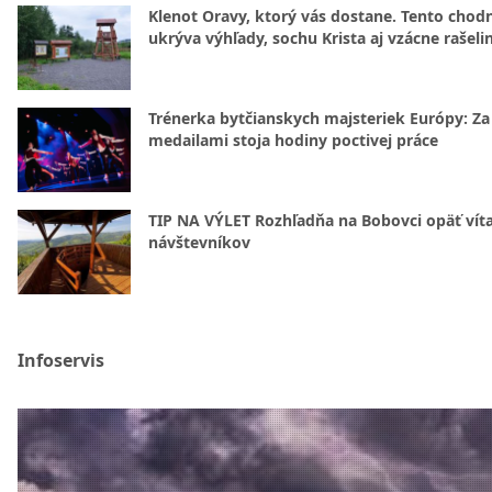
Klenot Oravy, ktorý vás dostane. Tento chod
ukrýva výhľady, sochu Krista aj vzácne rašeli
Trénerka bytčianskych majsteriek Európy: Za
medailami stoja hodiny poctivej práce
TIP NA VÝLET Rozhľadňa na Bobovci opäť vít
návštevníkov
Infoservis