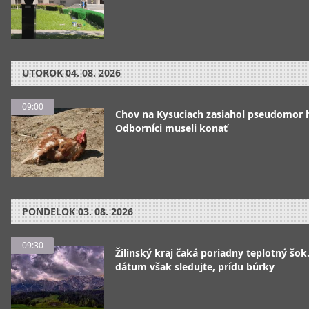
UTOROK
04. 08. 2026
09:00
Chov na Kysuciach zasiahol pseudomor 
Odborníci museli konať
PONDELOK
03. 08. 2026
09:30
Žilinský kraj čaká poriadny teplotný šok
dátum však sledujte, prídu búrky