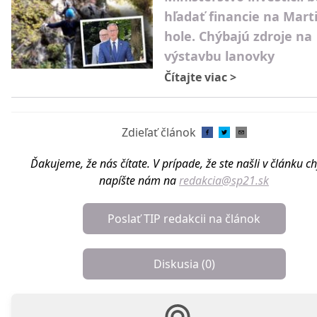
hľadať financie na Mart
hole. Chýbajú zdroje na
výstavbu lanovky
Čítajte viac
>
Zdieľať článok
Ďakujeme, že nás čítate. V prípade, že ste našli v článku c
napíšte nám na
redakcia@sp21.sk
Poslať TIP redakcii na článok
Diskusia (
0
)