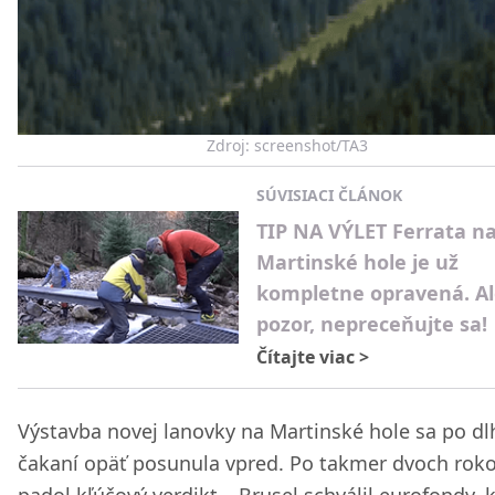
Zdroj: screenshot/TA3
SÚVISIACI ČLÁNOK
TIP NA VÝLET Ferrata n
Martinské hole je už
kompletne opravená. A
pozor, nepreceňujte sa!
Čítajte viac
>
Výstavba novej lanovky na Martinské hole sa po d
čakaní opäť posunula vpred. Po takmer dvoch rok