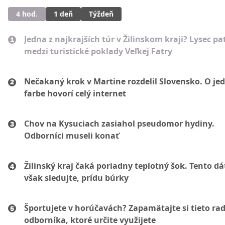
4 hod.
1 deň
Týždeň
Jedna z najkrajších túr v Žilinskom kraji? Lysec pat
medzi turistické poklady Veľkej Fatry
Nečakaný krok v Martine rozdelil Slovensko. O je
farbe hovorí celý internet
Chov na Kysuciach zasiahol pseudomor hydiny.
Odborníci museli konať
Žilinský kraj čaká poriadny teplotný šok. Tento d
však sledujte, prídu búrky
Športujete v horúčavách? Zapamätajte si tieto ra
odborníka, ktoré určite využijete