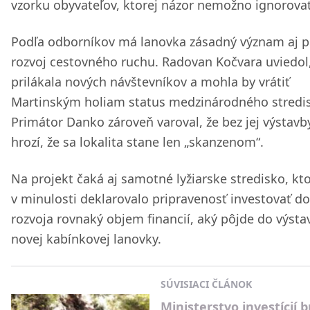
vzorku obyvateľov, ktorej názor nemožno ignorovať
Podľa odborníkov má lanovka zásadný význam aj p
rozvoj cestovného ruchu. Radovan Kočvara uviedol,
prilákala nových návštevníkov a mohla by vrátiť
Martinským holiam status medzinárodného stredi
Primátor Danko zároveň varoval, že bez jej výstavb
hrozí, že sa lokalita stane len „skanzenom“.
Na projekt čaká aj samotné lyžiarske stredisko, kt
v minulosti deklarovalo pripravenosť investovať do
rozvoja rovnaký objem financií, aký pôjde do výsta
novej kabínkovej lanovky.
SÚVISIACI ČLÁNOK
Ministerstvo investícií 