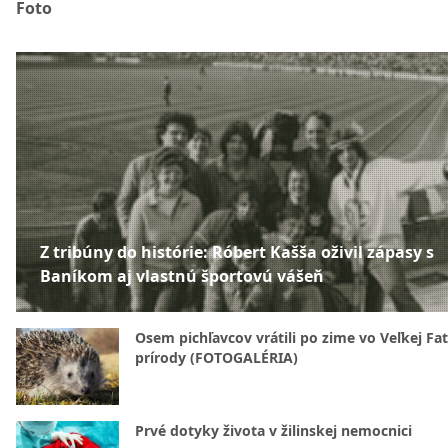
Foto
Z tribúny do histórie: Róbert Kašša oživil zápasy s
Baníkom aj vlastnú športovú vášeň
Osem pichľavcov vrátili po zime vo Veľkej Fa
prírody (FOTOGALÉRIA)
Prvé dotyky života v žilinskej nemocnici