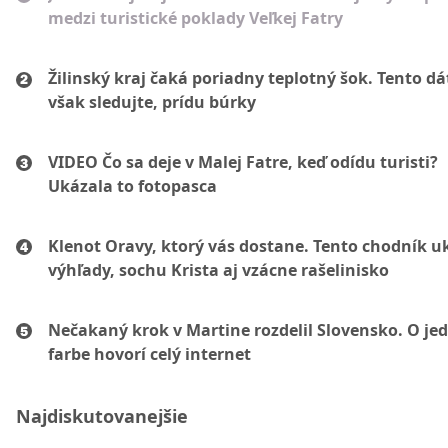
medzi turistické poklady Veľkej Fatry
Žilinský kraj čaká poriadny teplotný šok. Tento d
však sledujte, prídu búrky
VIDEO Čo sa deje v Malej Fatre, keď odídu turisti?
Ukázala to fotopasca
Klenot Oravy, ktorý vás dostane. Tento chodník u
výhľady, sochu Krista aj vzácne rašelinisko
Nečakaný krok v Martine rozdelil Slovensko. O je
farbe hovorí celý internet
Najdiskutovanejšie