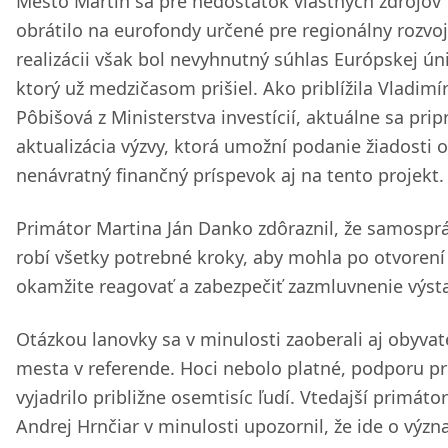
Mesto Martin sa pre nedostatok vlastných zdrojov
obrátilo na eurofondy určené pre regionálny rozvoj
realizácii však bol nevyhnutný súhlas Európskej ún
ktorý už medzičasom prišiel. Ako priblížila Vladimí
Pôbišová z Ministerstva investícií, aktuálne sa prip
aktualizácia výzvy, ktorá umožní podanie žiadosti o
nenávratný finančný príspevok aj na tento projekt.
Primátor Martina Ján Danko zdôraznil, že samospr
robí všetky potrebné kroky, aby mohla po otvorení
okamžite reagovať a zabezpečiť zazmluvnenie výst
Otázkou lanovky sa v minulosti zaoberali aj obyvat
mesta v referende. Hoci nebolo platné, podporu p
vyjadrilo približne osemtisíc ľudí. Vtedajší primátor
Andrej Hrnčiar v minulosti upozornil, že ide o výz