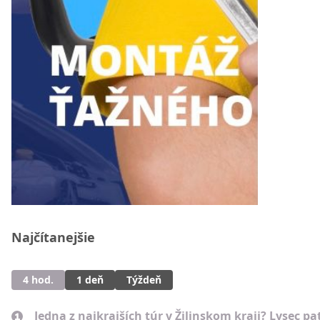
Najčítanejšie
4 hod.
1 deň
Týždeň
Jedna z najkrajších túr v Žilinskom kraji? Lysec pat