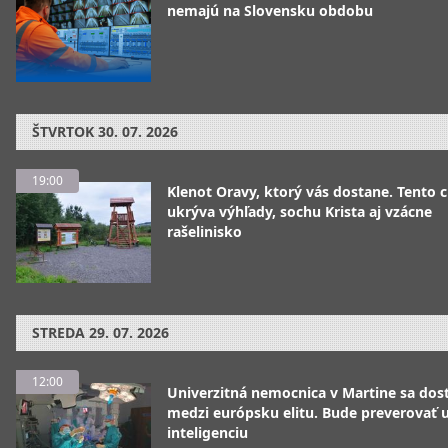
nemajú na Slovensku obdobu
ŠTVRTOK
30. 07. 2026
19:00
Klenot Oravy, ktorý vás dostane. Tento 
ukrýva výhľady, sochu Krista aj vzácne
rašelinisko
STREDA
29. 07. 2026
12:00
Univerzitná nemocnica v Martine sa dos
medzi európsku elitu. Bude preverovať
inteligenciu