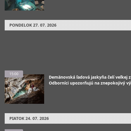
PONDELOK
27. 07. 2026
15:00
Demänovská ľadová jaskyňa čelí veľkej 
Odborníci upozorňujú na znepokojivý vý
PIATOK
24. 07. 2026