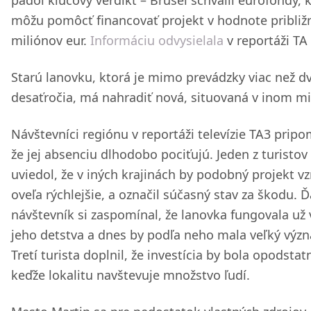
padol kľúčový verdikt – Brusel schválil eurofondy, 
môžu pomôcť financovať projekt v hodnote približ
miliónov eur.
Informáciu odvysielala
v reportáži TA 
Starú lanovku, ktorá je mimo prevádzky viac než d
desaťročia, má nahradiť nová, situovaná v inom mi
Návštevníci regiónu v reportáži televízie TA3 pripo
že jej absenciu dlhodobo pociťujú. Jeden z turistov
uviedol, že v iných krajinách by podobný projekt vz
oveľa rýchlejšie, a označil súčasný stav za škodu. Ď
návštevník si zaspomínal, že lanovka fungovala už 
jeho detstva a dnes by podľa neho mala veľký výz
Tretí turista doplnil, že investícia by bola opodstat
keďže lokalitu navštevuje množstvo ľudí.