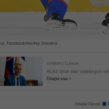
roj: Facebook/Hockey Slovakia
SÚVISIACI ČLÁNOK
HLAS chce viac volebných ob
Čítajte viac
>
Zdieľať článok