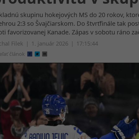
kladnú skupinu hokejových MS do 20 rokov, ktoré 
ehrou 2:3 so Švajčiarskom. Do štvrťfinále tak post
oti favorizovanej Kanade. Zápas v sobotu ráno za
hal Filek
|
1. január 2026
|
17:15:44
eľať článok