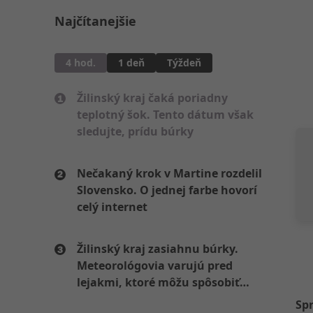
Najčítanejšie
4 hod.
1 deň
Týždeň
Žilinský kraj čaká poriadny
teplotný šok. Tento dátum však
sledujte, prídu búrky
Nečakaný krok v Martine rozdelil
Slovensko. O jednej farbe hovorí
celý internet
Žilinský kraj zasiahnu búrky.
Meteorológovia varujú pred
lejakmi, ktoré môžu spôsobiť
problémy
Sp