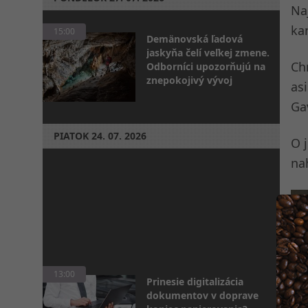
Na
ka
15:00
Demänovská ľadová
jaskyňa čelí veľkej zmene.
Chr
Odborníci upozorňujú na
znepokojivý vývoj
as
Ga
PIATOK
24. 07. 2026
O 
nah
13:00
Prinesie digitalizácia
dokumentov v doprave