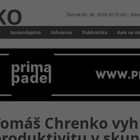
KO
Štvrtok
06. 08. 2026 00:31:02
| Men
Spravodajstvo
Infoservis
Publicistika
Kam na o
Tomáš Chrenko vyh
roduktivitu v skup