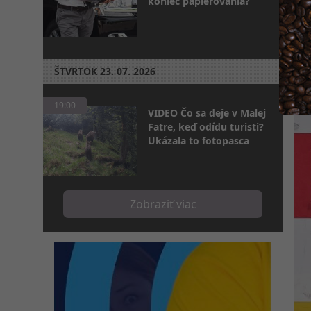
koniec papierovania?
ŠTVRTOK
23. 07. 2026
19:00
VIDEO Čo sa deje v Malej
Fatre, keď odídu turisti?
Ukázala to fotopasca
Zobraziť viac