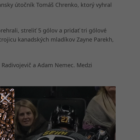
ansky útočník Tomáš Chrenko, ktorý vyhral
hrali, streliť 5 gólov a pridať tri gólové
l trojicu kanadských mladíkov Zayne Parekh,
ka Radivojevič a Adam Nemec. Medzi