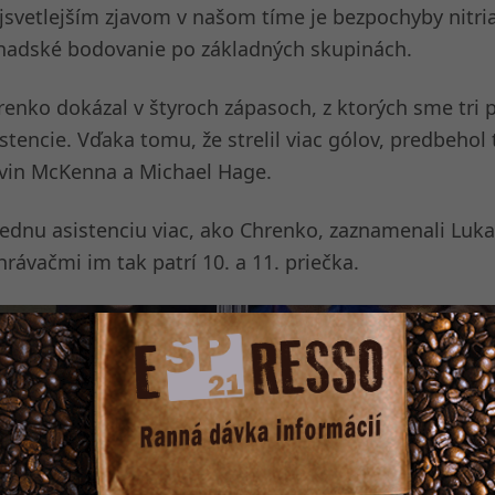
jsvetlejším zjavom v našom tíme je bezpochyby nitri
nadské bodovanie po základných skupinách.
enko dokázal v štyroch zápasoch, z ktorých sme tri pre
istencie. Vďaka tomu, že strelil viac gólov, predbeho
vin McKenna a Michael Hage.
jednu asistenciu viac, ako Chrenko, zaznamenali Lu
rávačmi im tak patrí 10. a 11. priečka.