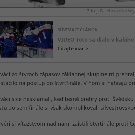
Zdroj: Facebook/Hockey
SÚVISIACI ČLÁNOK
VIDEO Toto sa dialo v kabí
Čítajte viac
>
ováci zo štyroch zápasov základnej skupine tri prehral
 stačilo na postup do štvrťfinále. V ňom si hahrajú pr
ováci síce nesklamali, keď tesné prehry proti Švédsku
stu do semifinále si však skomplikovali silvestrovsko
lvéri si víťazstvom nad nami zaistili štvrťinále prot