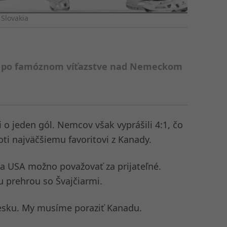
 Slovakia
ne po famóznom víťazstve nad Nemeckom
i o jeden gól. Nemcov však vyprášili 4:1, čo
oti najväčšiemu favoritovi z Kanady.
 a USA možno považovať za prijateľné.
u prehrou so Švajčiarmi.
i Česku. My musíme poraziť Kanadu.