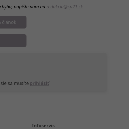
u chybu, napíšte nám na
redakcia@sp21.sk
a článok
sie sa musíte
prihlásiť
Infoservis