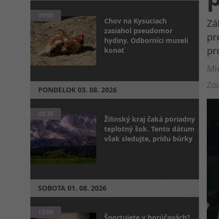
09:00
Chov na Kysuciach
Zá
zasiahol pseudomor
pr
hydiny. Odborníci museli
pr
konať
Mic
Zdi
PONDELOK
03. 08. 2026
09:30
Žilinský kraj čaká poriadny
teplotný šok. Tento dátum
však sledujte, prídu búrky
SOBOTA
01. 08. 2026
13:00
Športujete v horúčavách?