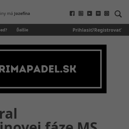
iny má
Jozefína
Prihlasiť/Registrovať
bed?
Ďalšie
ral
inovej fáze MS