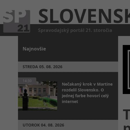
SLOVENS
Spravodajský portál 21. storočia
Najnovšie
STREDA
05. 08. 2026
14:30
Nečakaný krok v Martine
rozdelil Slovensko. O
jednej farbe hovorí celý
internet
p
UTOROK
04. 08. 2026