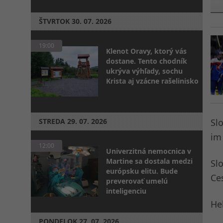
ŠTVRTOK
30. 07. 2026
19:00
Klenot Oravy, ktorý vás
dostane. Tento chodník
ukrýva výhľady, sochu
Krista aj vzácne rašelinisko
STREDA
29. 07. 2026
Sl
im
12:00
Univerzitná nemocnica v
Martine sa dostala medzi
Sl
európsku elitu. Bude
Ce
preverovať umelú
inteligenciu
He
PONDELOK
27. 07. 2026