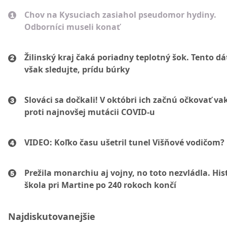
Chov na Kysuciach zasiahol pseudomor hydiny.
Odborníci museli konať
Žilinský kraj čaká poriadny teplotný šok. Tento d
však sledujte, prídu búrky
Slováci sa dočkali! V októbri ich začnú očkovať va
proti najnovšej mutácii COVID-u
VIDEO: Koľko času ušetril tunel Višňové vodičom?
Prežila monarchiu aj vojny, no toto nezvládla. His
škola pri Martine po 240 rokoch končí
Najdiskutovanejšie