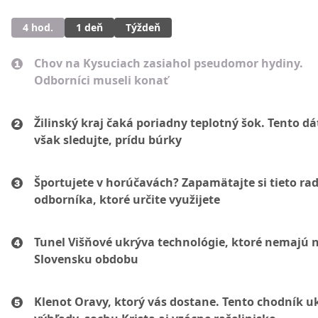
4 hod.
1 deň
Týždeň
Chov na Kysuciach zasiahol pseudomor hydiny.
Odborníci museli konať
Žilinský kraj čaká poriadny teplotný šok. Tento d
však sledujte, prídu búrky
Športujete v horúčavách? Zapamätajte si tieto ra
odborníka, ktoré určite využijete
Tunel Višňové ukrýva technológie, ktoré nemajú 
Slovensku obdobu
Klenot Oravy, ktorý vás dostane. Tento chodník u