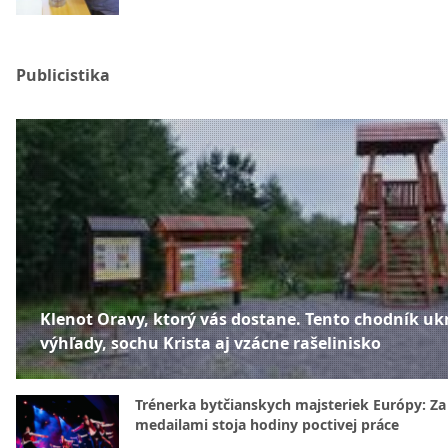
Publicistika
Klenot Oravy, ktorý vás dostane. Tento chodník uk
výhľady, sochu Krista aj vzácne rašelinisko
Trénerka bytčianskych majsteriek Európy: Za
medailami stoja hodiny poctivej práce