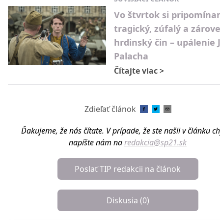
Vo štvrtok si pripomín
tragický, zúfalý a zárov
hrdinský čin – upálenie 
Palacha
Čítajte viac
>
Zdieľať článok
Ďakujeme, že nás čítate. V prípade, že ste našli v článku c
napíšte nám na
redakcia@sp21.sk
Poslať TIP redakcii na článok
Diskusia (
0
)