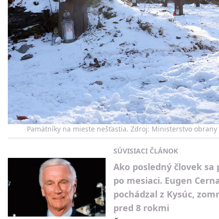
Pamätníky na mieste nešťastia. Zdroj: Ministerstvo obrany
SÚVISIACI ČLÁNOK
Ako posledný človek sa 
po mesiaci. Eugen Cern
pochádzal z Kysúc, zomr
pred 8 rokmi