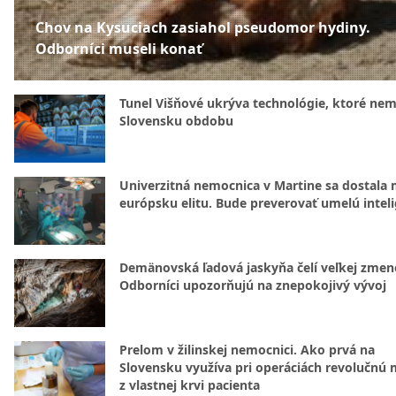
Chov na Kysuciach zasiahol pseudomor hydiny.
Odborníci museli konať
Tunel Višňové ukrýva technológie, ktoré nem
Slovensku obdobu
Univerzitná nemocnica v Martine sa dostala 
európsku elitu. Bude preverovať umelú intel
Demänovská ľadová jaskyňa čelí veľkej zmen
Odborníci upozorňujú na znepokojivý vývoj
Prelom v žilinskej nemocnici. Ako prvá na
Slovensku využíva pri operáciách revolučnú
z vlastnej krvi pacienta