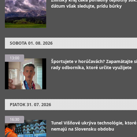
dátum však sledujte, prídu búrky
SOBOTA
01. 08. 2026
13:00
Športujete v horúčavách? Zapamätajte si
rady odborníka, ktoré určite využijete
PIATOK
31. 07. 2026
16:30
Tunel Višňové ukrýva technológie, ktoré
nemajú na Slovensku obdobu