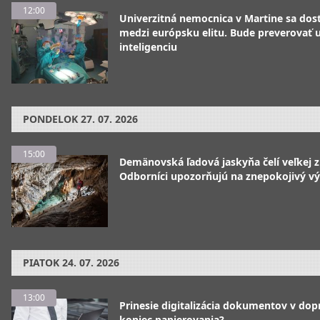
12:00
Univerzitná nemocnica v Martine sa dos
medzi európsku elitu. Bude preverovať
inteligenciu
PONDELOK
27. 07. 2026
15:00
Demänovská ľadová jaskyňa čelí veľkej 
Odborníci upozorňujú na znepokojivý vý
PIATOK
24. 07. 2026
13:00
Prinesie digitalizácia dokumentov v dop
koniec papierovania?