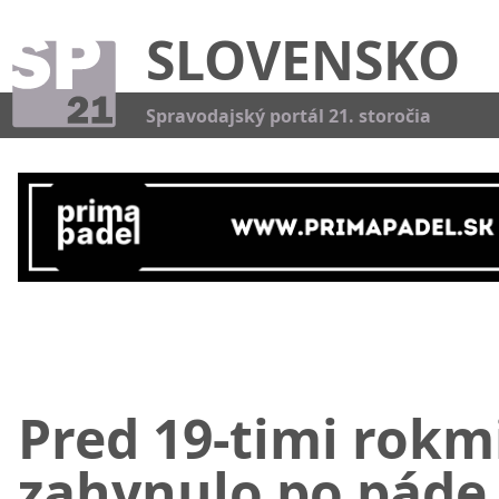
SLOVENSKO
Kat
Spravodajský portál 21. storočia
Pred 19-timi rokm
zahynulo po páde