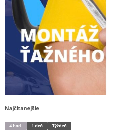
Najčítanejšie
4 hod.
1 deň
Týždeň