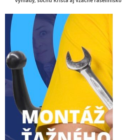
výhľady, sochu Krista aj vzácne rašelinisko