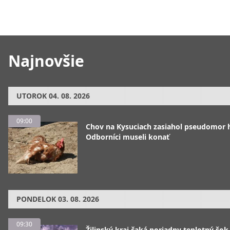
Najnovšie
UTOROK
04. 08. 2026
09:00
Chov na Kysuciach zasiahol pseudomor 
Odborníci museli konať
PONDELOK
03. 08. 2026
09:30
Žilinský kraj čaká poriadny teplotný šok