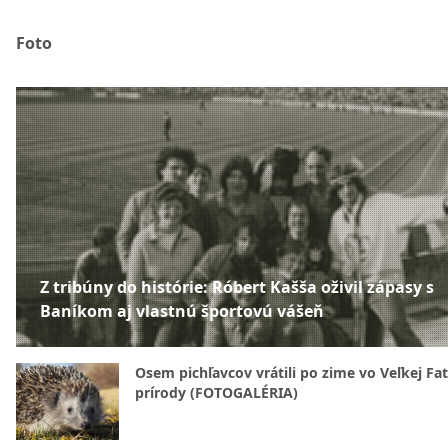
Foto
Z tribúny do histórie: Róbert Kašša oživil zápasy s
Baníkom aj vlastnú športovú vášeň
Osem pichľavcov vrátili po zime vo Veľkej Fa
prírody (FOTOGALÉRIA)