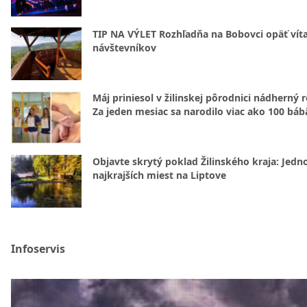
TIP NA VÝLET Rozhľadňa na Bobovci opäť vít
návštevníkov
Máj priniesol v žilinskej pôrodnici nádherný 
Za jeden mesiac sa narodilo viac ako 100 báb
Objavte skrytý poklad Žilinského kraja: Jedn
najkrajších miest na Liptove
Infoservis