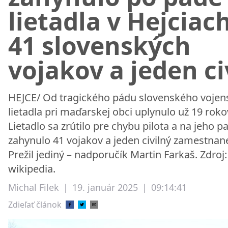
lietadla v Hejciac
41 slovenských
vojakov a jeden ci
HEJCE/ Od tragického pádu slovenského voje
lietadla pri maďarskej obci uplynulo už 19 roko
Lietadlo sa zrútilo pre chybu pilota a na jeho p
zahynulo 41 vojakov a jeden civilný zamestnan
Prežil jediný – nadporučík Martin Farkaš. Zdroj:
wikipedia.
Michal Filek
|
19. január 2025
|
09:14:41
Zdieľať článok