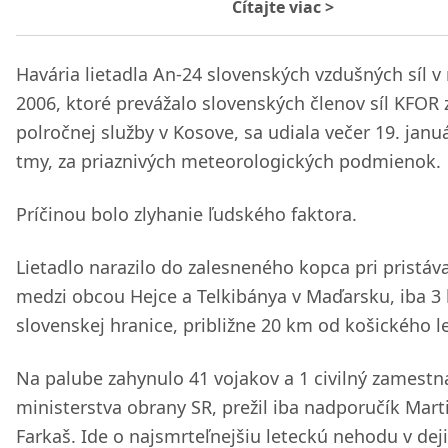
Čítajte viac
>
Havária lietadla An-24 slovenských vzdušných síl v
2006, ktoré prevážalo slovenských členov síl KFOR 
polročnej služby v Kosove, sa udiala večer 19. janu
tmy, za priaznivých meteorologických podmienok.
Príčinou bolo zlyhanie ľudského faktora.
Lietadlo narazilo do zalesneného kopca pri pristáv
medzi obcou Hejce a Telkibánya v Maďarsku, iba 3
slovenskej hranice, približne 20 km od košického le
Na palube zahynulo 41 vojakov a 1 civilný zamest
ministerstva obrany SR, prežil iba nadporučík Mart
Farkaš. Ide o najsmrteľnejšiu leteckú nehodu v dej