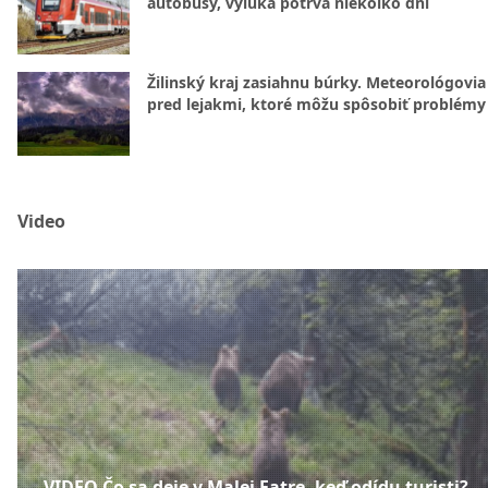
autobusy, výluka potrvá niekoľko dní
Žilinský kraj zasiahnu búrky. Meteorológovia
pred lejakmi, ktoré môžu spôsobiť problémy
Video
VIDEO Čo sa deje v Malej Fatre, keď odídu turisti?