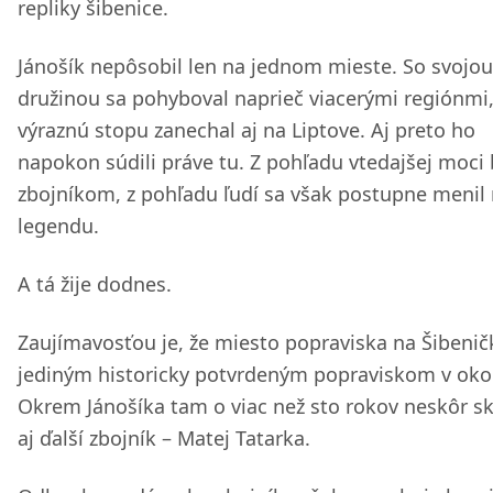
repliky šibenice.
Jánošík nepôsobil len na jednom mieste. So svojou
družinou sa pohyboval naprieč viacerými regiónmi
výraznú stopu zanechal aj na Liptove. Aj preto ho
napokon súdili práve tu. Z pohľadu vtedajšej moci 
zbojníkom, z pohľadu ľudí sa však postupne menil
legendu.
A tá žije dodnes.
Zaujímavosťou je, že miesto popraviska na Šibenič
jediným historicky potvrdeným popraviskom v okol
Okrem Jánošíka tam o viac než sto rokov neskôr sk
aj ďalší zbojník – Matej Tatarka.