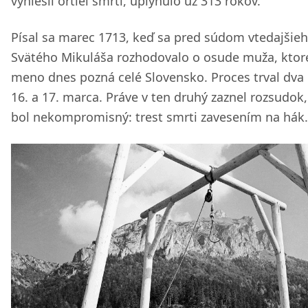
vyniesli ortieľ smrti, uplynulo už 313 rokov.
Písal sa marec 1713, keď sa pred súdom vtedajšie
Svätého Mikuláša rozhodovalo o osude muža, kto
meno dnes pozná celé Slovensko. Proces trval dva 
16. a 17. marca. Práve v ten druhý zaznel rozsudok,
bol nekompromisný: trest smrti zavesením na hák.