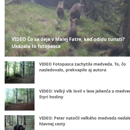
VIDEO Čo sa deje v Malej Fatre, keď odídu turisti?
Ukázala to fotopasca
VIDEO Fotopasca zachytila medveďa. To, čo
nasledovalo, prekvapilo aj autora
VIDEO: Veľký vlk lovil v lese jelienča a medve
štyri hodiny
VIDEO: Peter natočil veľkého medveďa neďal
hlavnej cesty