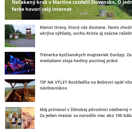
Nečakaný krok v Martine rozdelil Slovensko. O jed
farbe hovorí celý internet
Klenot Oravy, ktorý vás dostane. Tento chod
ukrýva výhľady, sochu Krista aj vzácne rašeli
Trénerka bytčianskych majsteriek Európy: Za
medailami stoja hodiny poctivej práce
TIP NA VÝLET Rozhľadňa na Bobovci opäť vít
návštevníkov
Máj priniesol v žilinskej pôrodnici nádherný 
Za jeden mesiac sa narodilo viac ako 100 báb