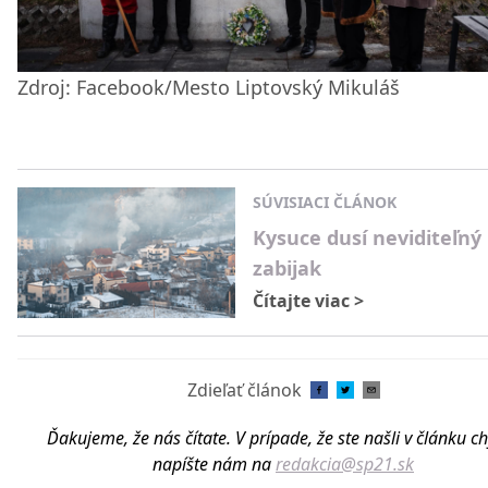
Zdroj: Facebook/Mesto Liptovský Mikuláš
SÚVISIACI ČLÁNOK
Kysuce dusí neviditeľný
zabijak
Čítajte viac
>
Zdieľať článok
Ďakujeme, že nás čítate. V prípade, že ste našli v článku c
napíšte nám na
redakcia@sp21.sk