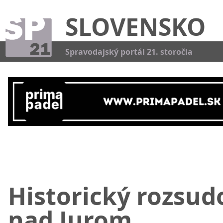
SLOVENSKO
Kat
Spravodajský portál 21. storočia
Historický rozsud
nad Jurom