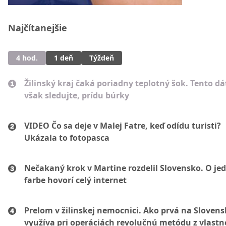
Najčítanejšie
4 hod.
1 deň
Týždeň
Žilinský kraj čaká poriadny teplotný šok. Tento d
však sledujte, prídu búrky
VIDEO Čo sa deje v Malej Fatre, keď odídu turisti?
Ukázala to fotopasca
Nečakaný krok v Martine rozdelil Slovensko. O je
farbe hovorí celý internet
Prelom v žilinskej nemocnici. Ako prvá na Sloven
využíva pri operáciách revolučnú metódu z vlastne