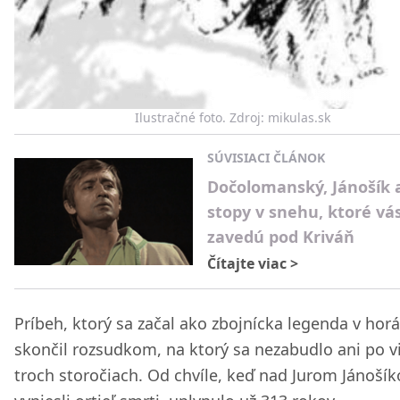
Ilustračné foto. Zdroj: mikulas.sk
SÚVISIACI ČLÁNOK
Dočolomanský, Jánošík 
stopy v snehu, ktoré vá
zavedú pod Kriváň
Čítajte viac
>
Príbeh, ktorý sa začal ako zbojnícka legenda v horá
skončil rozsudkom, na ktorý sa nezabudlo ani po v
troch storočiach. Od chvíle, keď nad Jurom Jánoší