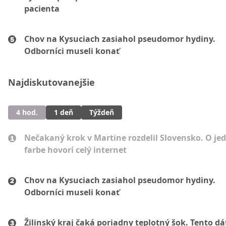
pacienta
Chov na Kysuciach zasiahol pseudomor hydiny.
Odborníci museli konať
Najdiskutovanejšie
4 hod.
1 deň
Týždeň
Nečakaný krok v Martine rozdelil Slovensko. O je
farbe hovorí celý internet
Chov na Kysuciach zasiahol pseudomor hydiny.
Odborníci museli konať
Žilinský kraj čaká poriadny teplotný šok. Tento d