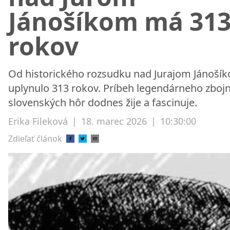
Jánošíkom má 31
rokov
Od historického rozsudku nad Jurajom Jánoší
uplynulo 313 rokov. Príbeh legendárneho zbojn
slovenských hôr dodnes žije a fascinuje.
Erika Fileková
|
18. marec 2026
|
10:30:00
Zdieľať článok