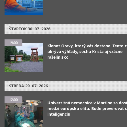
ŠTVRTOK
30. 07. 2026
19:00
Klenot Oravy, ktorý vás dostane. Tento 
ukrýva výhľady, sochu Krista aj vzácne
rašelinisko
STREDA
29. 07. 2026
12:00
Univerzitná nemocnica v Martine sa dos
medzi európsku elitu. Bude preverovať
inteligenciu