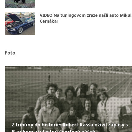
VIDEO Na tuningovom zraze našli auto Mikul
Černáka!
Foto
Z tribúny do histórie: Róbert Kašša oživil zápasy s
Baníkom aj vlastnú športovú vášeň