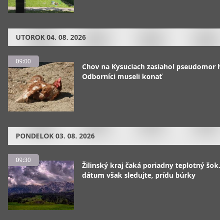
UTOROK
04. 08. 2026
09:00
Chov na Kysuciach zasiahol pseudomor 
Odborníci museli konať
PONDELOK
03. 08. 2026
09:30
Žilinský kraj čaká poriadny teplotný šok
dátum však sledujte, prídu búrky