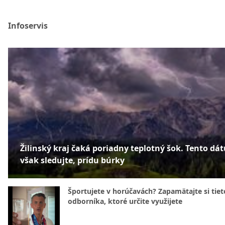
Infoservis
Žilinský kraj čaká poriadny teplotný šok. Tento dá
však sledujte, prídu búrky
Športujete v horúčavách? Zapamätajte si tiet
odborníka, ktoré určite využijete