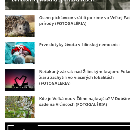
Osem pichľavcov vrátili po zime vo Veľkej Fa
prírody (FOTOGALÉRIA)
Prvé dotyky života v žilinskej nemocnici
Nečakaný zázrak nad Žilinským krajom: Polá
žiaru zachytili vo viacerých lokalitách
(FOTOGALÉRIA)
Kde je Veľká noc v Žiline najkrajšia? V Dobši
sade na Vlčincoch (FOTOGALÉRIA)