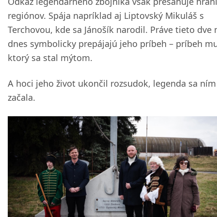
Odkaz legendárneho zbojníka však presahuje hran
regiónov. Spája napríklad aj Liptovský Mikuláš s
Terchovou, kde sa Jánošík narodil. Práve tieto dve
dnes symbolicky prepájajú jeho príbeh – príbeh mu
ktorý sa stal mýtom.
A hoci jeho život ukončil rozsudok, legenda sa ním
začala.