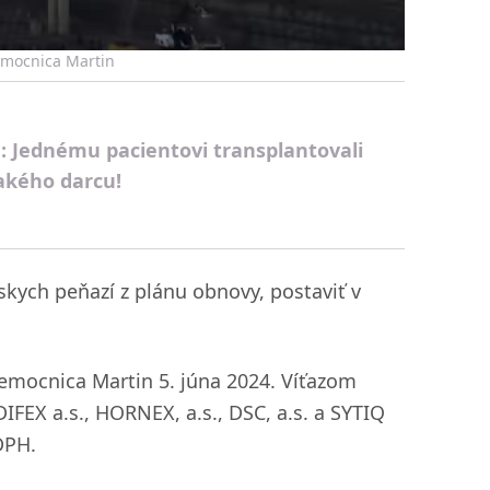
emocnica Martin
: Jednému pacientovi transplantovali
akého darcu!
kych peňazí z plánu obnovy, postaviť v
emocnica Martin 5. júna 2024. Víťazom
FEX a.s., HORNEX, a.s., DSC, a.s. a SYTIQ
DPH.