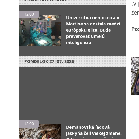
„V
že
12:00
Univerzitná nemocnica v
Martine sa dostala medzi
Po
európsku elitu. Bude
preverovať umelú
inteligenciu
PONDELOK
27. 07. 2026
15:00
Demänovská ľadová
jaskyňa čelí veľkej zmene.