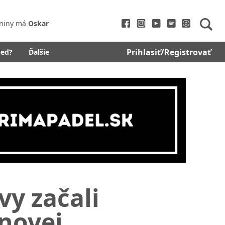
niny má
Oskar
Prihlasiť/Registrovať
bed?
Ďalšie
vy začali
 novej