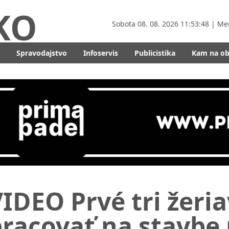
KO
Sobota
08. 08. 2026 11:53:50
| Me
Spravodajstvo
Infoservis
Publicistika
Kam na o
IDEO Prvé tri žeria
racovať na stavbe