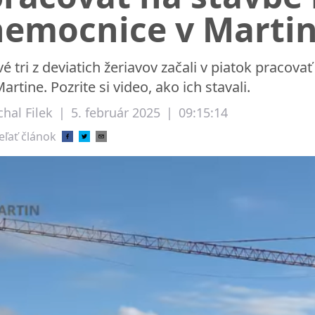
nemocnice v Marti
vé tri z deviatich žeriavov začali v piatok pracov
Martine. Pozrite si video, ako ich stavali.
hal Filek
|
5. február 2025
|
09:15:14
eľať článok