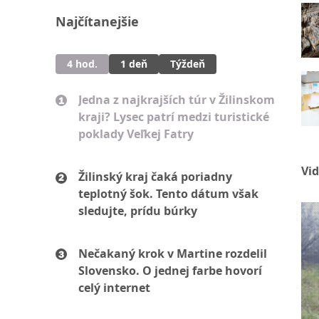
Najčítanejšie
4 hod.
1 deň
Týždeň
Jedna z najkrajších túr v Žilinskom
kraji? Lysec patrí medzi turistické
poklady Veľkej Fatry
Vi
Žilinský kraj čaká poriadny
teplotný šok. Tento dátum však
sledujte, prídu búrky
Nečakaný krok v Martine rozdelil
Slovensko. O jednej farbe hovorí
celý internet