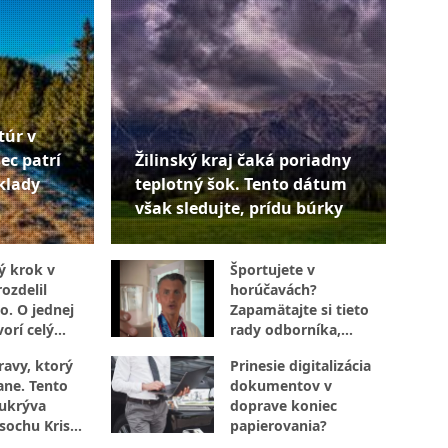
túr v
ec patrí
Žilinský kraj čaká poriadny
klady
teplotný šok. Tento dátum
však sledujte, prídu búrky
ý krok v
Športujete v
ozdelil
horúčavách?
o. O jednej
Zapamätajte si tieto
orí celý
rady odborníka,
ktoré určite využijete
ravy, ktorý
Prinesie digitalizácia
ane. Tento
dokumentov v
ukrýva
doprave koniec
 sochu Krista
papierovania?
 rašelinisko