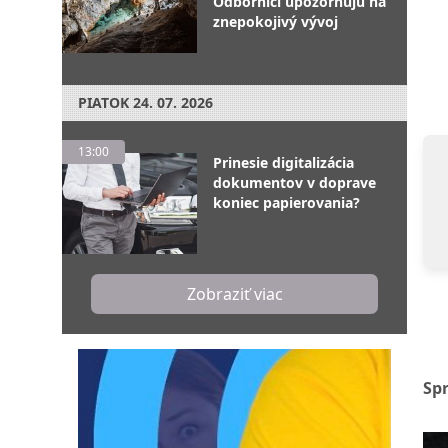
Odborníci upozorňujú na
znepokojivý vývoj
PIATOK
24. 07. 2026
13:00
Prinesie digitalizácia
dokumentov v doprave
koniec papierovania?
Zobraziť viac
Sp