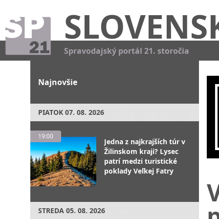
SLOVENS
Spravodajský portál 21. storočia
Najnovšie
PIATOK
07. 08. 2026
19:00
Jedna z najkrajších túr v
Žilinskom kraji? Lysec
patrí medzi turistické
poklady Veľkej Fatry
V
p
STREDA
05. 08. 2026