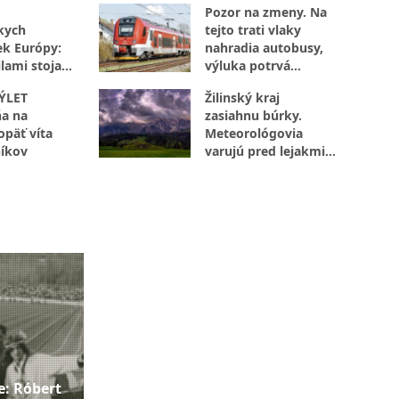
Pozor na zmeny. Na
kych
tejto trati vlaky
ek Európy:
nahradia autobusy,
lami stoja
výluka potrvá
octivej
niekoľko dní
ÝLET
Žilinský kraj
a na
zasiahnu búrky.
opäť víta
Meteorológovia
íkov
varujú pred lejakmi,
ktoré môžu spôsobiť
problémy
e: Róbert