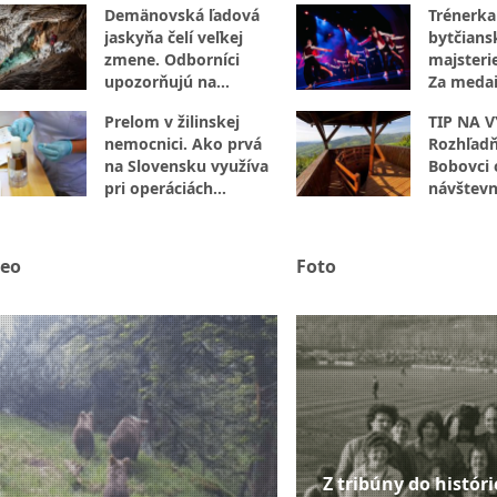
Demänovská ľadová
Trénerka
inteligenciu
jaskyňa čelí veľkej
bytčians
zmene. Odborníci
majsteri
upozorňujú na
Za medai
znepokojivý vývoj
hodiny p
Prelom v žilinskej
TIP NA V
práce
nemocnici. Ako prvá
Rozhľadň
na Slovensku využíva
Bobovci 
pri operáciách
návštevn
revolučnú metódu z
vlastnej krvi pacienta
deo
Foto
Z tribúny do históri