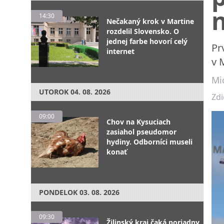
14:30
Nečakaný krok v Martine
rozdelil Slovensko. O
jednej farbe hovorí celý
Pr
internet
v 
Mic
UTOROK
04. 08. 2026
Zdi
09:00
Chov na Kysuciach
zasiahol pseudomor
hydiny. Odborníci museli
konať
PONDELOK
03. 08. 2026
09:30
Žilinský kraj čaká poriadny