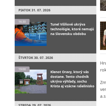
PIATOK
31. 07. 2026
16:30
Tunel Višňové ukrýva
technológie, ktoré nemajú
na Slovensku obdobu
ŠTVRTOK
30. 07. 2026
Hr
ro
19:00
Klenot Oravy, ktorý vás
dostane. Tento chodník
ukrýva výhľady, sochu
Zm
Krista aj vzácne rašelinisko
ve
a.
STREDA
29. 07. 2026