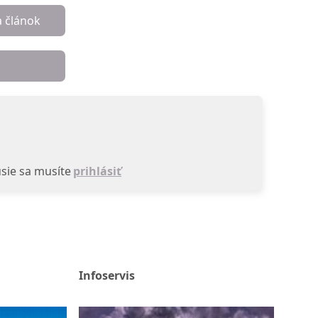
a článok
sie sa musíte
prihlásiť
Infoservis