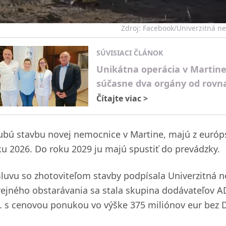
Zdroj: Facebook/Univerzitná n
SÚVISIACI ČLÁNOK
Unikátna operácia v Martine
súčasne dva orgány od rovn
Čítajte viac
>
ubú stavbu novej nemocnice v Martine, majú z európs
ku 2026. Do roku 2029 ju majú spustiť do prevádzky.
luvu so zhotoviteľom stavby podpísala Univerzitná n
rejného obstarávania sa stala skupina dodávateľov ADI
s. s cenovou ponukou vo výške 375 miliónov eur bez 