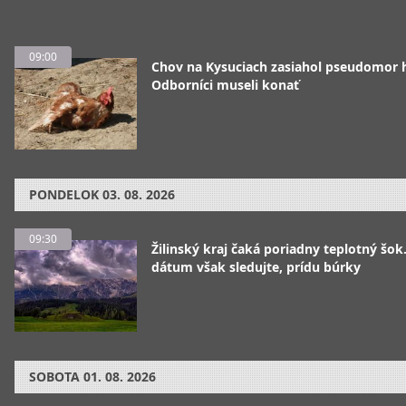
09:00
Chov na Kysuciach zasiahol pseudomor 
Odborníci museli konať
PONDELOK
03. 08. 2026
09:30
Žilinský kraj čaká poriadny teplotný šok
dátum však sledujte, prídu búrky
SOBOTA
01. 08. 2026