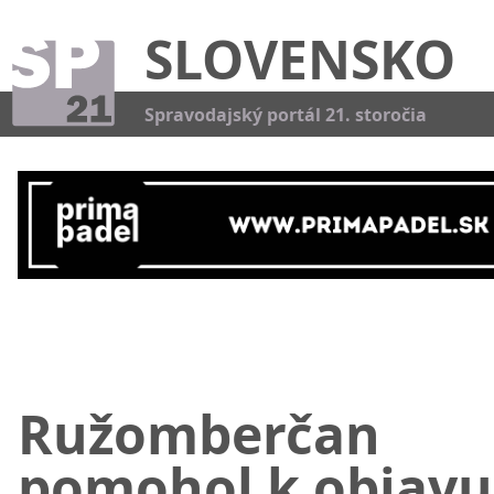
SLOVENSKO
Kat
Spravodajský portál 21. storočia
Ružomberčan
pomohol k objavu