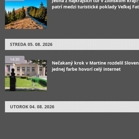
Jedna z najkrajších túr v Žilinskom kraji
patrí medzi turistické poklady Veľkej Fa
STREDA
05. 08. 2026
14:30
Nečakaný krok v Martine rozdelil Sloven
jednej farbe hovorí celý internet
UTOROK
04. 08. 2026