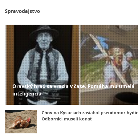
Spravodajstvo
Oravský hrad sa vracia v čase. Pomáha mu umelá
inteligencia
Chov na Kysuciach zasiahol pseudomor hydin
Odborníci museli konať