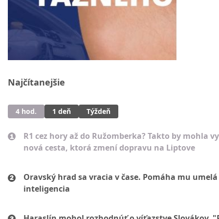
Najčítanejšie
4 hod.
1 deň
Týždeň
R1 cez hory až do Ružomberka? Takto by mohla vy
nová cesta, ktorá zmení dopravu na Liptove
Oravský hrad sa vracia v čase. Pomáha mu umelá
inteligencia
Haraslín mohol rozhodnúť o víťazstve Slovákov. "