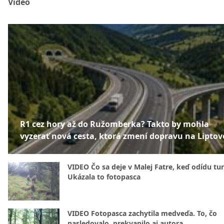
Video
R1 cez hory až do Ružomberka? Takto by mohla
vyzerať nová cesta, ktorá zmení dopravu na Liptov
VIDEO Čo sa deje v Malej Fatre, keď odídu tur
Ukázala to fotopasca
VIDEO Fotopasca zachytila medveďa. To, čo
nasledovalo, prekvapilo aj autora