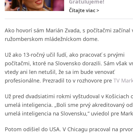
Gratulujeme!
Čítajte viac
>
Ako hovorí sám Marián Zvada, s počítačmi začínal 
ružomberskom mládežníckom dome.
Už ako 13-ročný učil ľudí, ako pracovať s prvými
počítačmi, ktoré na Slovensko dorazili. Sám však v
vtedy ani len netušil, že sa im bude venovať
profesionálne. Prezradil to v rozhovore pre
TV Mark
Už pred dvadsiatimi rokmi vyštudoval v Košiciach 
umelá inteligencia. „Boli sme prvý akreditovaný o
umelá inteligencia na Slovensku,“ uviedol pre Mark
Potom odišiel do USA. V Chicagu pracoval na prv