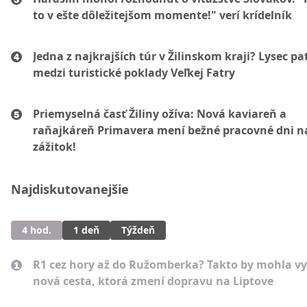
to v ešte dôležitejšom momente!" verí krídelník
Jedna z najkrajších túr v Žilinskom kraji? Lysec pat
medzi turistické poklady Veľkej Fatry
Priemyselná časť Žiliny ožíva: Nová kaviareň a
raňajkáreň Primavera mení bežné pracovné dni n
zážitok!
Najdiskutovanejšie
4 hod.
1 deň
Týždeň
R1 cez hory až do Ružomberka? Takto by mohla vy
nová cesta, ktorá zmení dopravu na Liptove