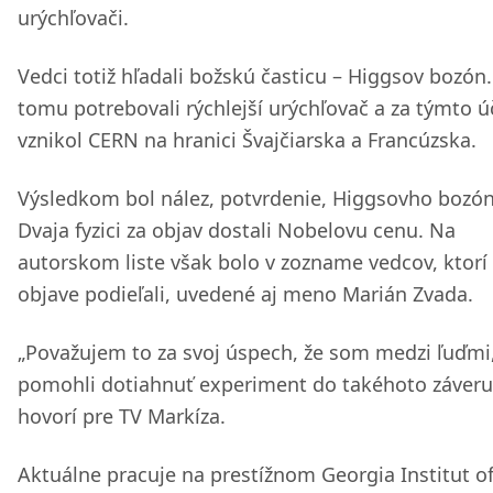
urýchľovači.
Vedci totiž hľadali božskú časticu – Higgsov bozón.
tomu potrebovali rýchlejší urýchľovač a za týmto 
vznikol CERN na hranici Švajčiarska a Francúzska.
Výsledkom bol nález, potvrdenie, Higgsovho bozón
Dvaja fyzici za objav dostali Nobelovu cenu. Na
autorskom liste však bolo v zozname vedcov, ktorí
objave podieľali, uvedené aj meno Marián Zvada.
„Považujem to za svoj úspech, že som medzi ľuďmi,
pomohli dotiahnuť experiment do takéhoto záveru
hovorí pre TV Markíza.
Aktuálne pracuje na prestížnom Georgia Institut o