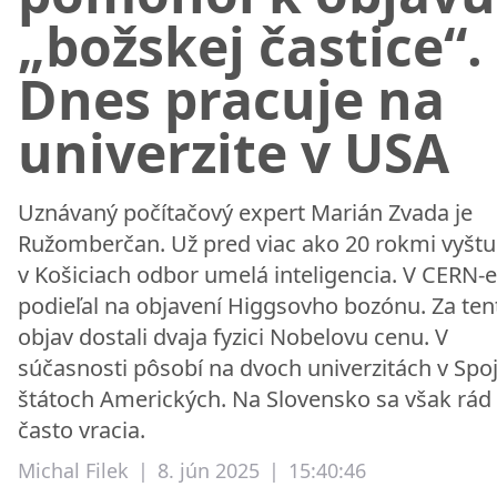
„božskej častice“.
Dnes pracuje na
univerzite v USA
Uznávaný počítačový expert Marián Zvada je
Ružomberčan. Už pred viac ako 20 rokmi vyštu
v Košiciach odbor umelá inteligencia. V CERN-e
podieľal na objavení Higgsovho bozónu. Za ten
objav dostali dvaja fyzici Nobelovu cenu. V
súčasnosti pôsobí na dvoch univerzitách v Spo
štátoch Amerických. Na Slovensko sa však rád
často vracia.
Michal Filek
|
8. jún 2025
|
15:40:46