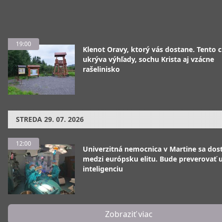
19:00
Klenot Oravy, ktorý vás dostane. Tento 
ukrýva výhľady, sochu Krista aj vzácne
rašelinisko
STREDA
29. 07. 2026
12:00
Univerzitná nemocnica v Martine sa dos
medzi európsku elitu. Bude preverovať
inteligenciu
Zobraziť viac