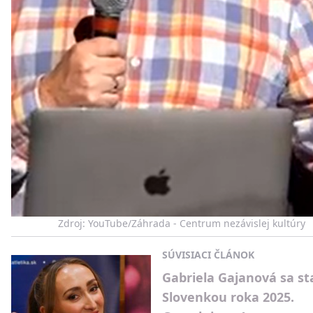
Zdroj: YouTube/Záhrada - Centrum nezávislej kultúry
SÚVISIACI ČLÁNOK
Gabriela Gajanová sa st
Slovenkou roka 2025.