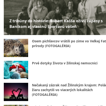
Z tribúny do histórie: Róbert Kašša oživil zápasy s
Baníkom aj vlastnú športovú vášeň
Osem pichľavcov vrátili po zime vo Veľkej Fa
prírody (FOTOGALÉRIA)
Prvé dotyky života v žilinskej nemocnici
Nečakaný zázrak nad Žilinským krajom: Polá
žiaru zachytili vo viacerých lokalitách
(FOTOGALÉRIA)