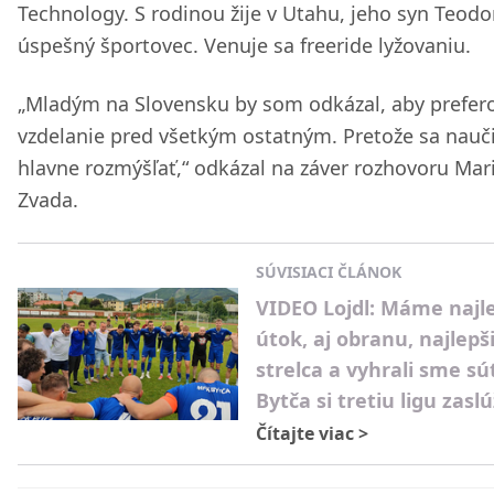
Technology. S rodinou žije v Utahu, jeho syn Teodor
úspešný športovec. Venuje sa freeride lyžovaniu.
„Mladým na Slovensku by som odkázal, aby prefero
vzdelanie pred všetkým ostatným. Pretože sa nauč
hlavne rozmýšľať,“ odkázal na záver rozhovoru Mar
Zvada.
SÚVISIACI ČLÁNOK
VIDEO Lojdl: Máme najle
útok, aj obranu, najlepš
strelca a vyhrali sme sú
Bytča si tretiu ligu zaslú
Čítajte viac
>