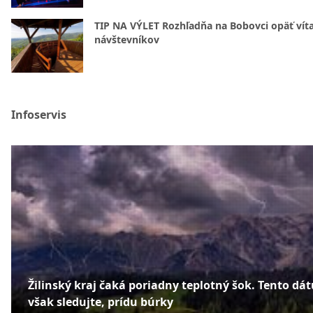
TIP NA VÝLET Rozhľadňa na Bobovci opäť vít
návštevníkov
Infoservis
Žilinský kraj čaká poriadny teplotný šok. Tento dá
však sledujte, prídu búrky