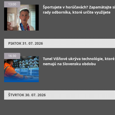
13:00
Športujete v horúčavách? Zapamätajte si
rady odborníka, ktoré určite využijete
PIATOK
31. 07. 2026
16:30
Tunel Višňové ukrýva technológie, ktoré
nemajú na Slovensku obdobu
ŠTVRTOK
30. 07. 2026