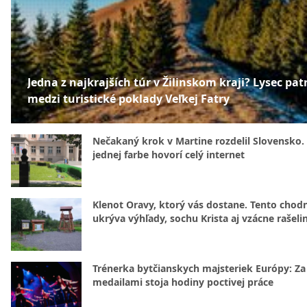
Jedna z najkrajších túr v Žilinskom kraji? Lysec patr
medzi turistické poklady Veľkej Fatry
Nečakaný krok v Martine rozdelil Slovensko.
jednej farbe hovorí celý internet
Klenot Oravy, ktorý vás dostane. Tento chod
ukrýva výhľady, sochu Krista aj vzácne rašeli
Trénerka bytčianskych majsteriek Európy: Za
medailami stoja hodiny poctivej práce