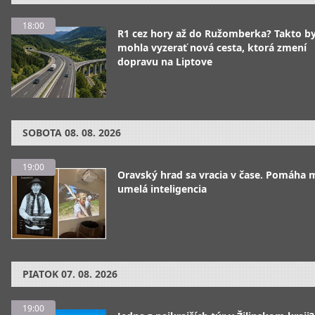
18:00
R1 cez hory až do Ružomberka? Takto b
mohla vyzerať nová cesta, ktorá zmení
dopravu na Liptove
SOBOTA
08. 08. 2026
19:00
Oravský hrad sa vracia v čase. Pomáha 
umelá inteligencia
PIATOK
07. 08. 2026
19:00