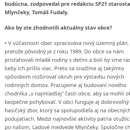
budúcna, zodpovedal pre redakciu SP21 starost
Mlynčeky, Tomáš Fudaly.
Ako by ste zhodnotili aktuálny stav obce?
V súčasnosti obec spracováva nový územný plán,
pretože pôvodný je z roku 1989. Do obce sa nám
prisťahovali mladé rodiny s deťmi a boli by sme rad
keby ich prišlo viac. Preto sa snažíme aj takýmto
spôsobom rozširovať okruh pre výstavbu nových
rodinných domov. Pracujeme aj budovaní nového
chodníka „v najmladšej“ časti obce, aby sa mohli 
bezpečne pohybovať. V obci funguje aj dobrovoľný
hasičský zbor, ktorý sa spolupodieľa aj na obecnýc
podujatiach. Medzi najnovšie aktivity patria otužilc
po našom, Ľadové medvede Mlynčeky. Spoločne c