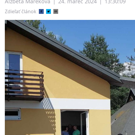
Alžbeta Mareková
|
24. marec 2024
|
13:30:09
Zdieľať článok