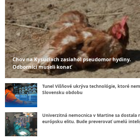
Chov na Kysuciach zasiahol pseudomor hydiny.
Odborníci museli konať
Tunel Višňové ukrýva technológie, ktoré nem
Slovensku obdobu
Univerzitná nemocnica v Martine sa dostala 
európsku elitu. Bude preverovať umelú intel