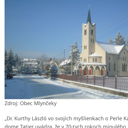
Zdroj: Obec Mlynčeky
„Dr. Kurthy László vo svojich myšlienkach o Perle K
dome Tatier uvádza, že v 70-tych rokoch minulého