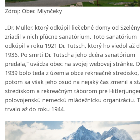
Zdroj: Obec Mlynčeky
„Dr. Muller, ktorý odkúpil liečebné domy od Szelén
zriadil v nich pľúcne sanatórium. Toto sanatórium
odkúpil v roku 1921 Dr. Tutsch, ktorý ho viedol až 
1936. Po smrti Dr. Tutscha jeho dcéra sanatórium
predala,“ uvádza obec na svojej webovej stránke. 
1939 bolo teda z územia obce rekreačné stredisko,
potom sa však jeho osud na nejaký čas zmenil a st
strediskom a rekreačným táborom pre Hitlerjunge
polovojenskú nemeckú mládežnícku organizáciu. 
trvalo až do roku 1944.