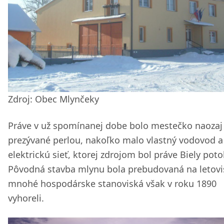
Zdroj: Obec Mlynčeky
Práve v už spomínanej dobe bolo mestečko naozaj
prezývané perlou, nakoľko malo vlastný vodovod a
elektrickú sieť, ktorej zdrojom bol práve Biely poto
Pôvodná stavba mlynu bola prebudovaná na letovi
mnohé hospodárske stanoviská však v roku 1890
vyhoreli.