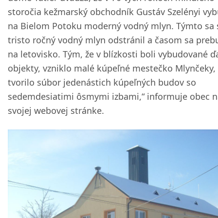
storočia kežmarský obchodník Gustáv Szelényi vy
na Bielom Potoku moderný vodný mlyn. Týmto sa 
tristo ročný vodný mlyn odstránil a časom sa preb
na letovisko. Tým, že v blízkosti boli vybudované ď
objekty, vzniklo malé kúpeľné mestečko Mlynčeky,
tvorilo súbor jedenástich kúpeľných budov so
sedemdesiatimi ôsmymi izbami,“ informuje obec n
svojej webovej stránke.