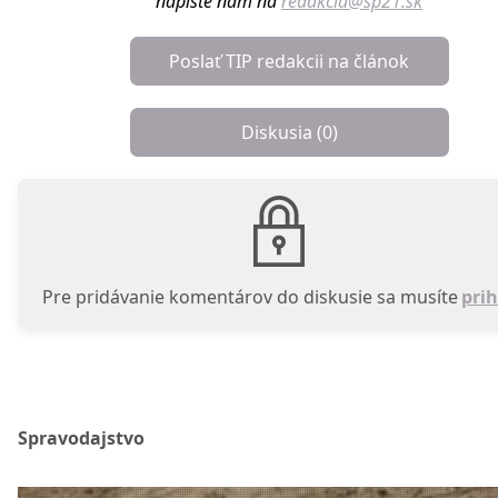
napíšte nám na
redakcia@sp21.sk
Poslať TIP redakcii na článok
Diskusia (
0
)
Pre pridávanie komentárov do diskusie sa musíte
prih
Spravodajstvo