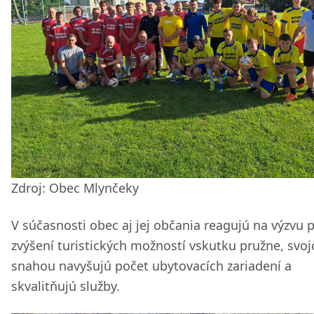
Zdroj: Obec Mlynčeky
V súčasnosti obec aj jej občania reagujú na výzvu 
zvýšení turistických možností vskutku pružne, svo
snahou navyšujú počet ubytovacích zariadení a
skvalitňujú služby.