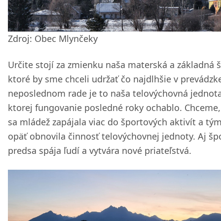
Zdroj: Obec Mlynčeky
Určite stojí za zmienku naša materská a základná š
ktoré by sme chceli udržať čo najdlhšie v prevádzke
neposlednom rade je to naša telovýchovná jednota
ktorej fungovanie posledné roky ochablo. Chceme,
sa mládež zapájala viac do športových aktivít a tý
opäť obnovila činnosť telovýchovnej jednoty. Aj šp
predsa spája ľudí a vytvára nové priateľstvá.