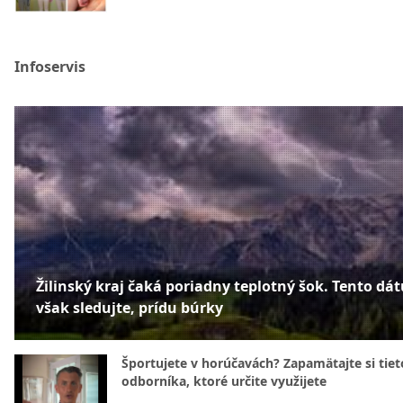
Infoservis
Žilinský kraj čaká poriadny teplotný šok. Tento dá
však sledujte, prídu búrky
Športujete v horúčavách? Zapamätajte si tiet
odborníka, ktoré určite využijete