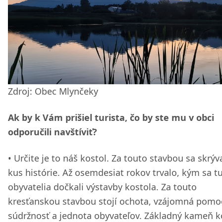
Zdroj: Obec Mlynčeky
Ak by k Vám prišiel turista, čo by ste mu v obci
odporučili navštíviť?
Určite je to náš kostol. Za touto stavbou sa skrýv
kus histórie. Až osemdesiat rokov trvalo, kým sa tu
obyvatelia dočkali výstavby kostola. Za touto
kresťanskou stavbou stojí ochota, vzájomná pomo
súdržnosť a jednota obyvateľov. Základný kameň k