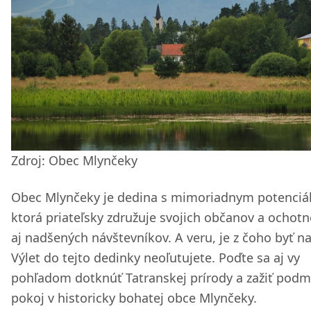
Zdroj: Obec Mlynčeky
Obec Mlynčeky je dedina s mimoriadnym potenciá
ktorá priateľsky združuje svojich občanov a ochotn
aj nadšených návštevníkov. A veru, je z čoho byť n
Výlet do tejto dedinky neoľutujete. Poďte sa aj vy
pohľadom dotknúť Tatranskej prírody a zažiť podm
pokoj v historicky bohatej obce Mlynčeky.