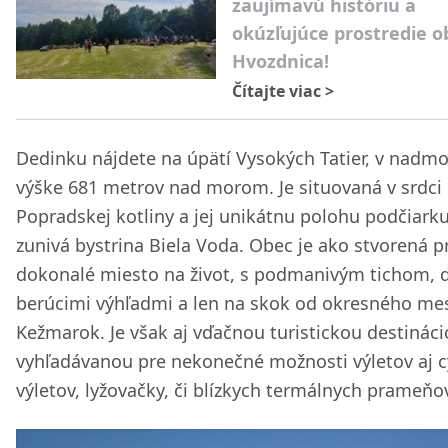
zaujímavú históriu a
okúzľujúce prostredie o
Hvozdnica!
Čítajte viac
>
Dedinku nájdete na úpätí Vysokých Tatier, v nadmo
výške 681 metrov nad morom. Je situovaná v srdci
Popradskej kotliny a jej unikátnu polohu podčiarku
zunivá bystrina Biela Voda. Obec je ako stvorená p
dokonalé miesto na život, s podmanivým tichom, 
berúcimi výhľadmi a len na skok od okresného me
Kežmarok. Je však aj vďačnou turistickou destináci
vyhľadávanou pre nekonečné možnosti výletov aj c
výletov, lyžovačky, či blízkych termálnych prameňo