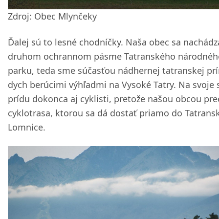
Zdroj: Obec Mlynčeky
Ďalej sú to lesné chodníčky. Naša obec sa nachádz
druhom ochrannom pásme Tatranského národnéh
parku, teda sme súčasťou nádhernej tatranskej prí
dych berúcimi výhľadmi na Vysoké Tatry. Na svoje 
prídu dokonca aj cyklisti, pretože našou obcou pr
cyklotrasa, ktorou sa dá dostať priamo do Tatrans
Lomnice.