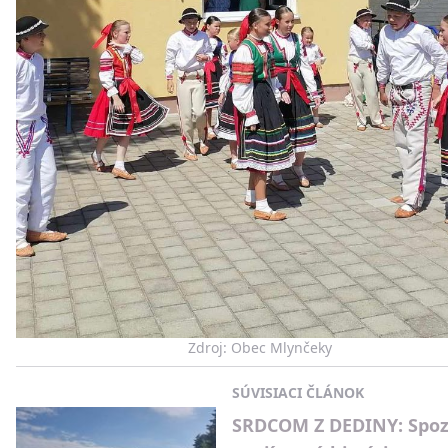
Zdroj: Obec Mlynčeky
SÚVISIACI ČLÁNOK
SRDCOM Z DEDINY: Spoz