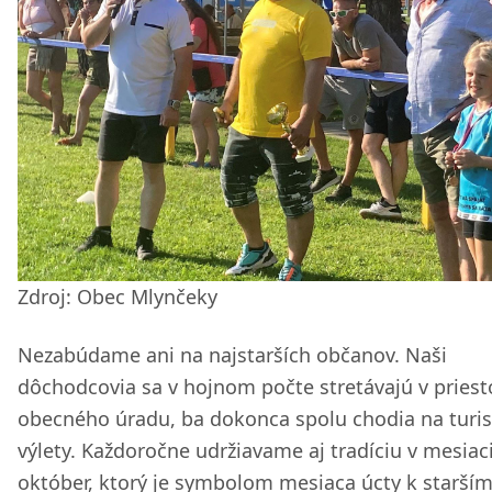
Zdroj: Obec Mlynčeky
Nezabúdame ani na najstarších občanov. Naši
dôchodcovia sa v hojnom počte stretávajú v pries
obecného úradu, ba dokonca spolu chodia na turis
výlety. Každoročne udržiavame aj tradíciu v mesiac
október, ktorý je symbolom mesiaca úcty k starším