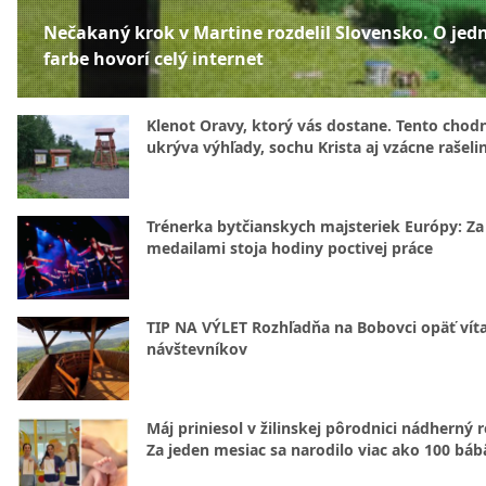
Nečakaný krok v Martine rozdelil Slovensko. O jed
farbe hovorí celý internet
Klenot Oravy, ktorý vás dostane. Tento chod
ukrýva výhľady, sochu Krista aj vzácne rašeli
Trénerka bytčianskych majsteriek Európy: Za
medailami stoja hodiny poctivej práce
TIP NA VÝLET Rozhľadňa na Bobovci opäť vít
návštevníkov
Máj priniesol v žilinskej pôrodnici nádherný 
Za jeden mesiac sa narodilo viac ako 100 báb