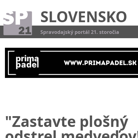
SLOVENSKO
Kat
Spravodajský portál 21. storočia
"Zastavte plošný
odstrel medveďov