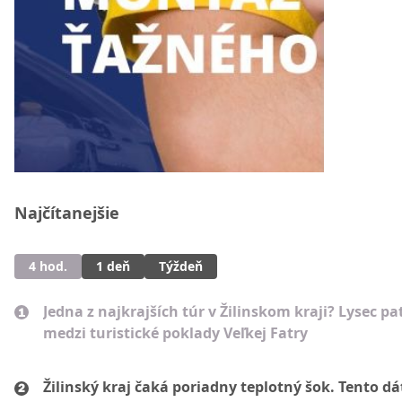
Najčítanejšie
4 hod.
1 deň
Týždeň
Jedna z najkrajších túr v Žilinskom kraji? Lysec pat
medzi turistické poklady Veľkej Fatry
Žilinský kraj čaká poriadny teplotný šok. Tento d