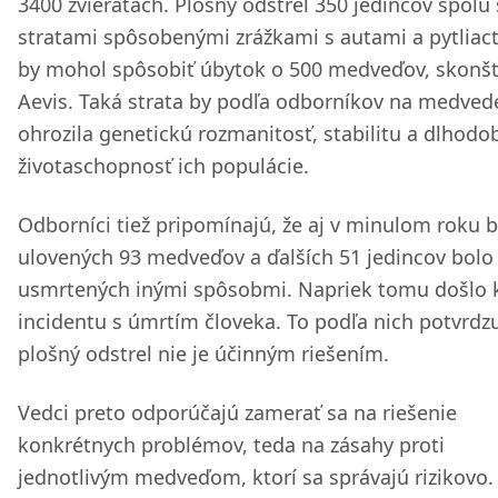
3400 zvieratách. Plošný odstrel 350 jedincov spolu
stratami spôsobenými zrážkami s autami a pytlia
by mohol spôsobiť úbytok o 500 medveďov, skonšt
Aevis. Taká strata by podľa odborníkov na medved
ohrozila genetickú rozmanitosť, stabilitu a dlhodo
životaschopnosť ich populácie.
Odborníci tiež pripomínajú, že aj v minulom roku 
ulovených 93 medveďov a ďalších 51 jedincov bolo
usmrtených inými spôsobmi. Napriek tomu došlo 
incidentu s úmrtím človeka. To podľa nich potvrdzu
plošný odstrel nie je účinným riešením.
Vedci preto odporúčajú zamerať sa na riešenie
konkrétnych problémov, teda na zásahy proti
jednotlivým medveďom, ktorí sa správajú rizikovo.