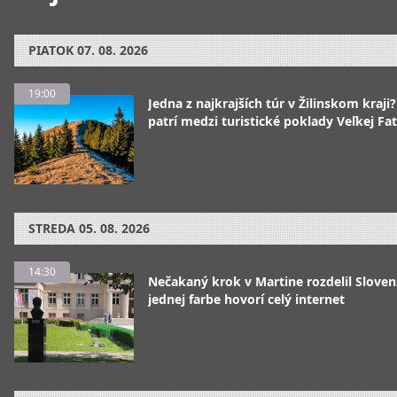
PIATOK
07. 08. 2026
19:00
Jedna z najkrajších túr v Žilinskom kraji
patrí medzi turistické poklady Veľkej Fa
STREDA
05. 08. 2026
14:30
Nečakaný krok v Martine rozdelil Sloven
jednej farbe hovorí celý internet