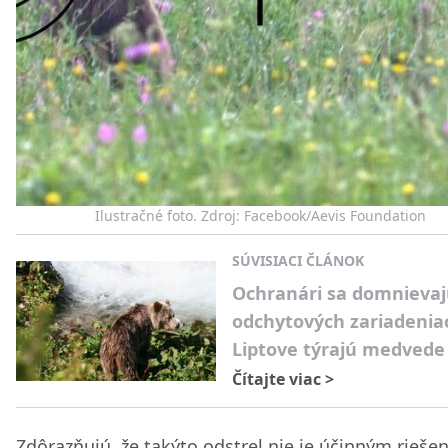
Ilustračné foto. Zdroj: Facebook/Aevis Foundation
SÚVISIACI ČLÁNOK
Ochranári sa domnievajú
odchytových zariadenia
Liptove týrajú medvede
Čítajte viac
>
Zdôrazňujú, že takýto odstrel nie je účinným rieše