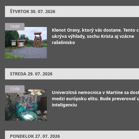
ŠTVRTOK
30. 07. 2026
19:00
Klenot Oravy, ktorý vás dostane. Tento 
ukrýva výhľady, sochu Krista aj vzácne
rašelinisko
STREDA
29. 07. 2026
12:00
Univerzitná nemocnica v Martine sa dos
medzi európsku elitu. Bude preverovať
inteligenciu
PONDELOK
27. 07. 2026