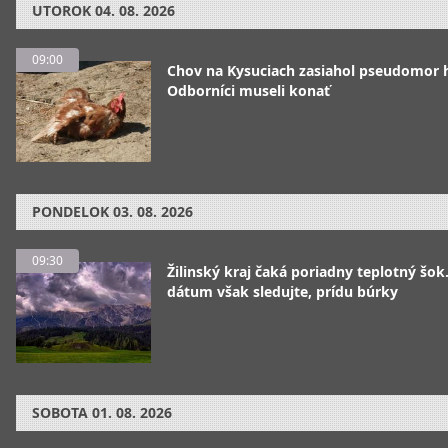
UTOROK
04. 08. 2026
09:00
Chov na Kysuciach zasiahol pseudomor 
Odborníci museli konať
PONDELOK
03. 08. 2026
09:30
Žilinský kraj čaká poriadny teplotný šok
dátum však sledujte, prídu búrky
SOBOTA
01. 08. 2026