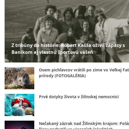
Z tribúny do histórie: Róbert Kašša oživil zápasy s
Baníkom aj vlastnú športovú vášeň
Osem pichľavcov vrátili po zime vo Veľkej Fa
prírody (FOTOGALÉRIA)
Prvé dotyky života v žilinskej nemocnici
Nečakaný zázrak nad Žilinským krajom: Polá