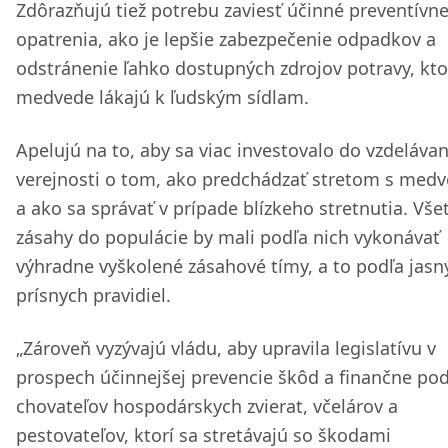
Zdôrazňujú tiež potrebu zaviesť účinné preventívn
opatrenia, ako je lepšie zabezpečenie odpadkov a
odstránenie ľahko dostupných zdrojov potravy, kto
medvede lákajú k ľudským sídlam.
Apelujú na to, aby sa viac investovalo do vzdelávan
verejnosti o tom, ako predchádzať stretom s me
a ako sa správať v prípade blízkeho stretnutia. Vše
zásahy do populácie by mali podľa nich vykonávať
výhradne vyškolené zásahové tímy, a to podľa jasn
prísnych pravidiel.
„Zároveň vyzývajú vládu, aby upravila legislatívu v
prospech účinnejšej prevencie škôd a finančne pod
chovateľov hospodárskych zvierat, včelárov a
pestovateľov, ktorí sa stretávajú so škodami