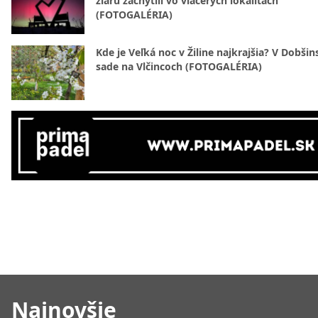
žiaru zachytili vo viacerých lokalitách
(FOTOGALÉRIA)
Kde je Veľká noc v Žiline najkrajšia? V Dobši
sade na Vlčincoch (FOTOGALÉRIA)
Najnovšie