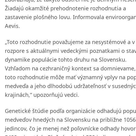
Žiadajú okamžité prehodnotenie rozhodnutia a
zastavenie plošného lovu. Informovala enviroorgan
Aevis.
„Toto rozhodnutie považujeme za nesystémové a v
rozpore s aktuálnymi vedeckými poznatkami o sta
dynamike populácie tohto druhu na Slovensku.
Vzhľadom na cezhraničný kontext sa domnievame,
toto rozhodnutie môže mať významný vplyv na pop
medveďa a jeho dlhodobú udržateľnosť v susedný
krajinách,“ upozorňujú vedci.
Genetické štúdie podľa organizácie odhadujú popu
medveďov hnedých na Slovensku na približne 1056
jedincov, čo je menej než poľovnícke odhady hovor