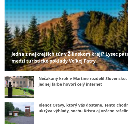
Jedna z najkrajších túr v Žilinskom kraji? Lysec patr
medzi turistické poklady Veľkej Fatry
Nečakaný krok v Martine rozdelil Slovensko.
jednej farbe hovorí celý internet
Klenot Oravy, ktorý vás dostane. Tento chod
ukrýva výhľady, sochu Krista aj vzácne rašeli