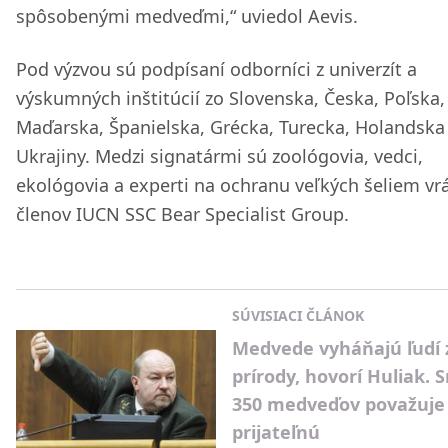
spôsobenými medveďmi,“ uviedol Aevis.
Pod výzvou sú podpísaní odborníci z univerzít a
výskumných inštitúcií zo Slovenska, Česka, Poľska,
Maďarska, Španielska, Grécka, Turecka, Holandska
Ukrajiny. Medzi signatármi sú zoológovia, vedci,
ekológovia a experti na ochranu veľkých šeliem vr
členov IUCN SSC Bear Specialist Group.
SÚVISIACI ČLÁNOK
Medvede vyháňajú ľudí 
prírody, hovorí Huliak. 
350 medveďov považuje
prijateľnú