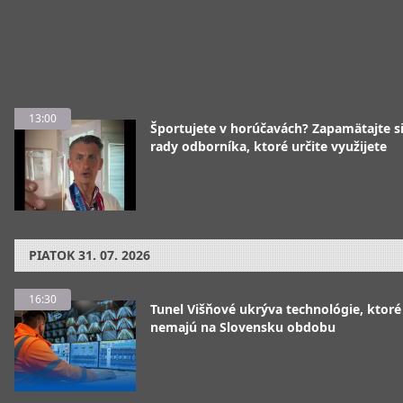
13:00
Športujete v horúčavách? Zapamätajte si
rady odborníka, ktoré určite využijete
PIATOK
31. 07. 2026
16:30
Tunel Višňové ukrýva technológie, ktoré
nemajú na Slovensku obdobu