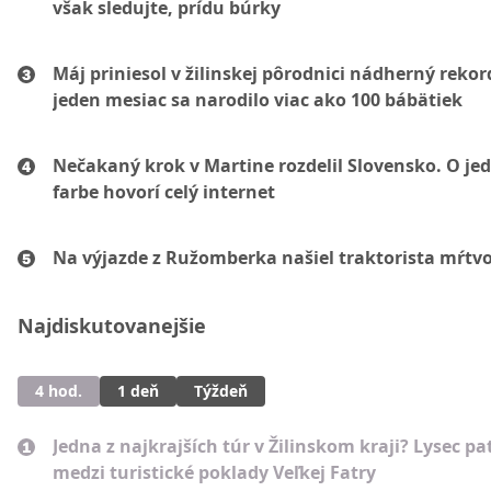
však sledujte, prídu búrky
Máj priniesol v žilinskej pôrodnici nádherný rekor
jeden mesiac sa narodilo viac ako 100 bábätiek
Nečakaný krok v Martine rozdelil Slovensko. O je
farbe hovorí celý internet
Na výjazde z Ružomberka našiel traktorista mŕtv
Najdiskutovanejšie
4 hod.
1 deň
Týždeň
Jedna z najkrajších túr v Žilinskom kraji? Lysec pat
medzi turistické poklady Veľkej Fatry