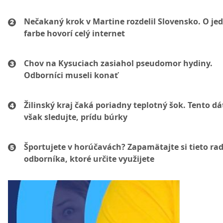
Nečakaný krok v Martine rozdelil Slovensko. O je
farbe hovorí celý internet
Chov na Kysuciach zasiahol pseudomor hydiny.
Odborníci museli konať
Žilinský kraj čaká poriadny teplotný šok. Tento d
však sledujte, prídu búrky
Športujete v horúčavách? Zapamätajte si tieto ra
odborníka, ktoré určite využijete