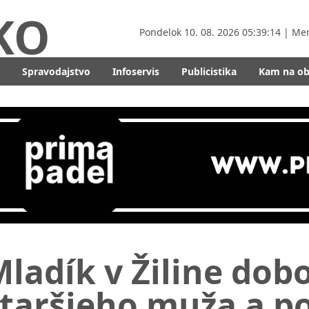
KO
Pondelok
10. 08. 2026 05:39:16
| Me
Spravodajstvo
Infoservis
Publicistika
Kam na o
Mladík v Žiline do
taršieho muža a p