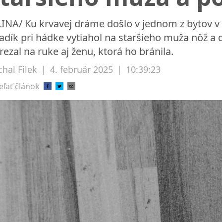
LINA/ Ku krvavej dráme došlo v jednom z bytov v
adík pri hádke vytiahol na staršieho muža nôž a 
rezal na ruke aj ženu, ktorá ho bránila.
hal Filek
|
4. február 2025
|
10:39:23
eľať článok