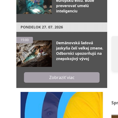
európsku elitu. Bude
preverovať umelú
inteligenciu
PONDELOK
27. 07. 2026
15:00
Demänovská ľadová
jaskyňa čelí veľkej zmene.
Odborníci upozorňujú na
znepokojivý vývoj
Zobraziť viac
Sp