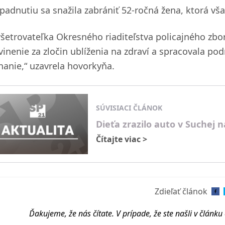
padnutiu sa snažila zabrániť 52-ročná žena, ktorá vša
yšetrovateľka Okresného riaditeľstva policajného zbo
vinenie za zločin ublíženia na zdraví a spracovala p
íhanie,“ uzavrela hovorkyňa.
SÚVISIACI ČLÁNOK
Dieťa zrazilo auto v Suchej 
Čítajte viac
>
Zdieľať článok
Ďakujeme, že nás čítate. V prípade, že ste našli v článk