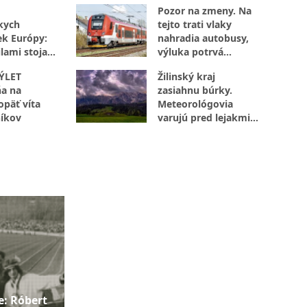
Pozor na zmeny. Na
kych
tejto trati vlaky
ek Európy:
nahradia autobusy,
lami stoja
výluka potrvá
octivej
niekoľko dní
ÝLET
Žilinský kraj
a na
zasiahnu búrky.
opäť víta
Meteorológovia
íkov
varujú pred lejakmi,
ktoré môžu spôsobiť
problémy
e: Róbert