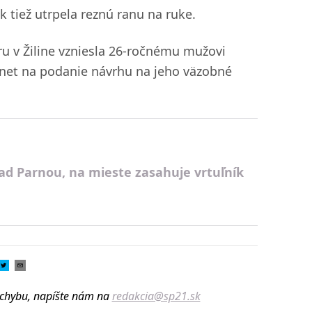
k tiež utrpela reznú ranu na ruke.
ru v Žiline vzniesla 26-ročnému mužovi
odnet na podanie návrhu na jeho väzobné
nad Parnou, na mieste zasahuje vrtuľník
u chybu, napíšte nám na
redakcia@sp21.sk