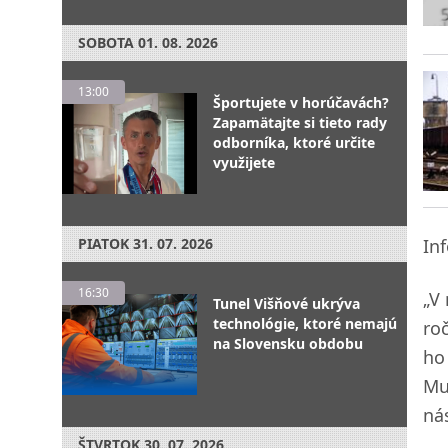
SOBOTA
01. 08. 2026
13:00
Športujete v horúčavách?
Zapamätajte si tieto rady
odborníka, ktoré určite
využijete
PIATOK
31. 07. 2026
In
16:30
„V
Tunel Višňové ukrýva
technológie, ktoré nemajú
ro
na Slovensku obdobu
ho
Mu
nás
ŠTVRTOK
30. 07. 2026