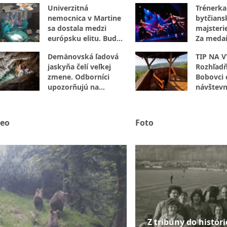
Univerzitná
Trénerka
nemocnica v Martine
bytčians
sa dostala medzi
majsteri
európsku elitu. Bude
Za medai
preverovať umelú
hodiny p
Demänovská ľadová
TIP NA V
inteligenciu
práce
jaskyňa čelí veľkej
Rozhľadň
zmene. Odborníci
Bobovci 
upozorňujú na
návštevn
znepokojivý vývoj
deo
Foto
Z tribúny do históri