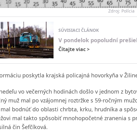
Zdroj: Polícia
SÚVISIACI ČLÁNOK
V pondelok popoludní prešiel
Čítajte viac
>
formáciu poskytla krajská policajná hovorkyňa v Žilin
 nedeľu vo večerných hodinách došlo v jednom z byto
čný muž mal po vzájomnej roztržke s 59-ročným mužom
 mal bodnúť do oblasti chrbta, krku, hrudníka a spôso
žovi mal takto spôsobiť mnohopočetné zranenia s pr
ilná čin Šefčíková.