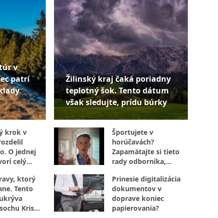
túr v
ec patrí
Žilinský kraj čaká poriadny
klady
teplotný šok. Tento dátum
však sledujte, prídu búrky
ý krok v
Športujete v
ozdelil
horúčavách?
o. O jednej
Zapamätajte si tieto
orí celý
rady odborníka,
ktoré určite využijete
ravy, ktorý
Prinesie digitalizácia
ane. Tento
dokumentov v
ukrýva
doprave koniec
 sochu Krista
papierovania?
 rašelinisko