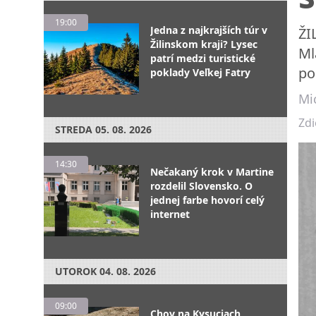
19:00
Jedna z najkrajších túr v
ŽI
Žilinskom kraji? Lysec
Ml
patrí medzi turistické
po
poklady Veľkej Fatry
Mic
Zdi
STREDA
05. 08. 2026
14:30
Nečakaný krok v Martine
rozdelil Slovensko. O
jednej farbe hovorí celý
internet
UTOROK
04. 08. 2026
09:00
Chov na Kysuciach