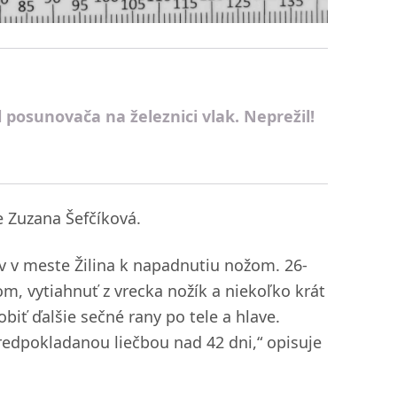
 posunovača na železnici vlak. Neprežil!
e Zuzana Šefčíková.
v v meste Žilina k napadnutiu nožom. 26-
, vytiahnuť z vrecka nožík a niekoľko krát
biť ďalšie sečné rany po tele a hlave.
edpokladanou liečbou nad 42 dni,“ opisuje