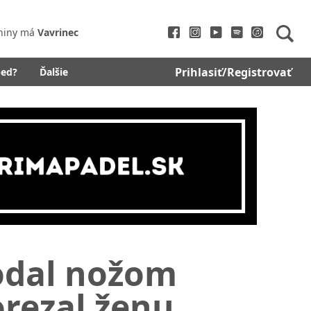
niny má
Vavrinec
Prihlasiť/Registrovať
bed?
Ďalšie
bodal nožom
orezal ženu