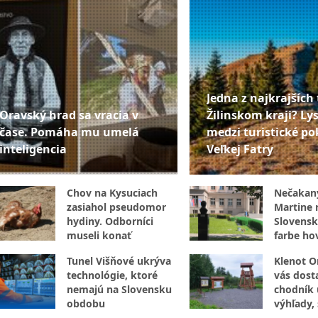
Jedna z najkrajších 
Oravský hrad sa vracia v
Žilinskom kraji? Lys
čase. Pomáha mu umelá
medzi turistické po
inteligencia
Veľkej Fatry
Chov na Kysuciach
Nečakan
zasiahol pseudomor
Martine r
hydiny. Odborníci
Slovensk
museli konať
farbe hov
internet
Tunel Višňové ukrýva
Klenot O
technológie, ktoré
vás dost
nemajú na Slovensku
chodník 
obdobu
výhľady,
aj vzácne