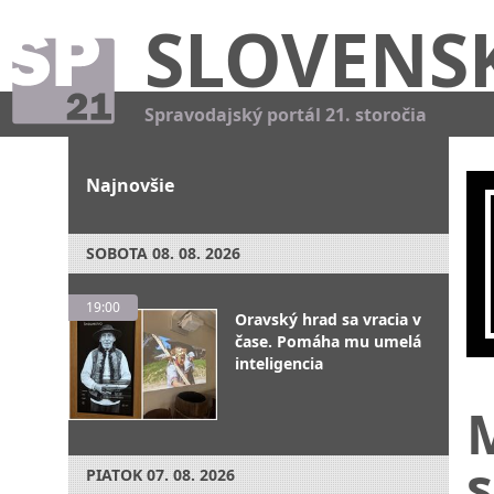
SLOVENS
Spravodajský portál 21. storočia
Najnovšie
SOBOTA
08. 08. 2026
19:00
Oravský hrad sa vracia v
čase. Pomáha mu umelá
inteligencia
s
PIATOK
07. 08. 2026