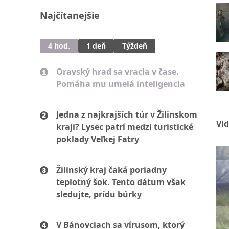
Najčítanejšie
4 hod.
1 deň
Týždeň
Oravský hrad sa vracia v čase.
Pomáha mu umelá inteligencia
Jedna z najkrajších túr v Žilinskom
Vi
kraji? Lysec patrí medzi turistické
poklady Veľkej Fatry
Žilinský kraj čaká poriadny
teplotný šok. Tento dátum však
sledujte, prídu búrky
V Bánovciach sa vírusom, ktorý