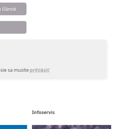
a článok
sie sa musíte
prihlásiť
Infoservis