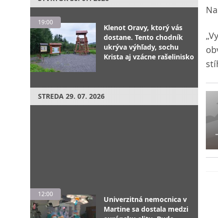
Na
19:00
Klenot Oravy, ktorý vás
„V
dostane. Tento chodník
ukrýva výhľady, sochu
ob
Krista aj vzácne rašelinisko
st
STREDA
29. 07. 2026
12:00
Univerzitná nemocnica v
Martine sa dostala medzi