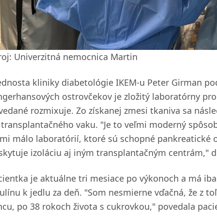
roj: Univerzitná nemocnica Martin
ednosta kliniky diabetológie IKEM-u Peter Girman pod
ngerhansových ostrovčekov je zložitý laboratórny proc
vedané rozmixuje. Zo získanej zmesi tkaniva sa násle
 transplantačného vaku. "Je to veľmi moderný spôsob, 
ľmi málo laboratórií, ktoré sú schopné pankreatické o
skytuje izoláciu aj iným transplantačným centrám," d
cientka je aktuálne tri mesiace po výkonoch a má i
zulínu k jedlu za deň. "Som nesmierne vďačná, že z to
ncu, po 38 rokoch života s cukrovkou," povedala paci