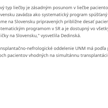
vý typ liečby je zásadným posunom v liečbe pacientov
ovensku zavádza ako systematický program spúšťaný
me na Slovensku pripravených približne desať pacien
stematickým programom v SR a je dostupný vo všetký
ličky na Slovensku," vysvetlila Dedinská.
ansplantačno-nefrologické oddelenie UNM má podľa p
och pacientov vhodných na simultánnu transplantáci