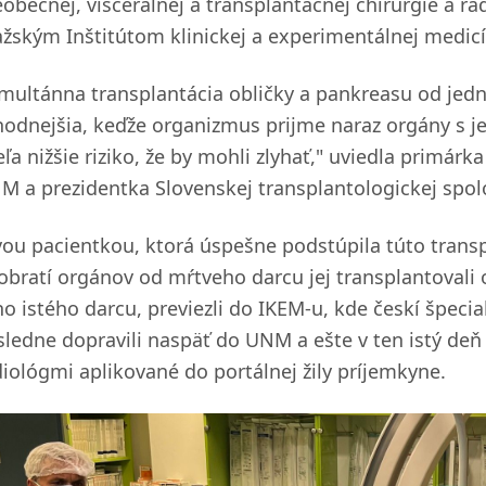
eobecnej, viscerálnej a transplantačnej chirurgie a rá
ažským Inštitútom klinickej a experimentálnej medicí
imultánna transplantácia obličky a pankreasu od jedn
hodnejšia, keďže organizmus prijme naraz orgány s j
eľa nižšie riziko, že by mohli zlyhať," uviedla primá
M a prezidentka Slovenskej transplantologickej spol
vou pacientkou, ktorá úspešne podstúpila túto transp
obratí orgánov od mŕtveho darcu jej transplantovali
o istého darcu, previezli do IKEM-u, kde českí špecial
sledne dopravili naspäť do UNM a ešte v ten istý deň 
diológmi aplikované do portálnej žily príjemkyne.