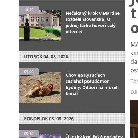
t
14:30
Nečakaný krok v Martine
rozdelil Slovensko. O
jednej farbe hovorí celý
internet
MA
si
UTOROK
04. 08. 2026
da
os
09:00
Chov na Kysuciach
TA
zasiahol pseudomor
hydiny. Odborníci museli
Zdi
konať
PONDELOK
03. 08. 2026
09:30
Žilinský kraj čaká poriadny