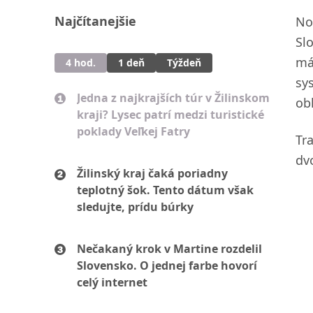
Najčítanejšie
No
Sl
má
4 hod.
1 deň
Týždeň
sy
Jedna z najkrajších túr v Žilinskom
ob
kraji? Lysec patrí medzi turistické
poklady Veľkej Fatry
Tr
dv
Žilinský kraj čaká poriadny
teplotný šok. Tento dátum však
sledujte, prídu búrky
Nečakaný krok v Martine rozdelil
Slovensko. O jednej farbe hovorí
celý internet