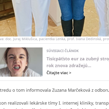
va: doc. Juraj Miklušica, pacientka Lenka, prof. Ivana Dedinská, p
SÚVISIACI ČLÁNOK
Tisícpäťsto eur za zubný stro
rok znova zdražejú...
Čítajte viac
>
stredu o tom informovala Zuzana Marčeková z odbo
on realizovali lekárske tímy I. internej kliniky, tran