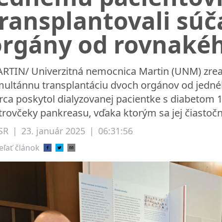
ransplantovali sú
orgány od rovnakéh
RTIN/ Univerzitná nemocnica Martin (UNM) zrea
multánnu transplantáciu dvoch orgánov od jedné
rca poskytol dialyzovanej pacientke s diabetom 1
trovčeky pankreasu, vďaka ktorým sa jej čiastočn
SR
|
23. január 2025
|
06:31:56
eľať článok