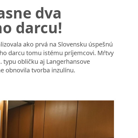
časne dva
o darcu!
lizovala ako prvá na Slovensku úspešnú
ho darcu tomu istému príjemcovi. Mŕtvy
. typu obličku aj Langerhansove
e obnovila tvorba inzulínu.