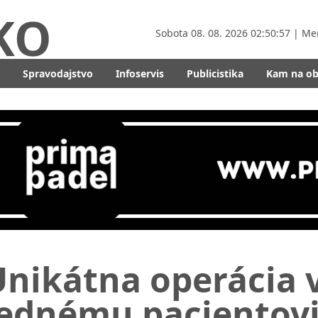
KO
Sobota
08. 08. 2026 02:50:59
| Me
Spravodajstvo
Infoservis
Publicistika
Kam na o
nikátna operácia 
Jednému pacientov