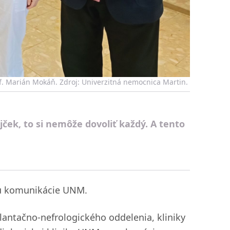
rof. Marián Mokáň. Zdroj: Univerzitná nemocnica Martin.
jček, to si nemôže dovoliť každý. A tento
ru komunikácie UNM.
splantačno-nefrologického oddelenia, kliniky