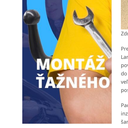
Zd
Pr
La
po
do
ve
po
Pa
in
ša