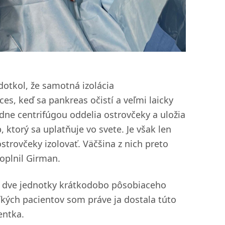
otkol, že samotná izolácia
es, keď sa pankreas očistí a veľmi laicky
dne centrifúgou oddelia ostrovčeky a uložia
ktorý sa uplatňuje vo svete. Je však len
strovčeky izolovať. Väčšina z nich preto
oplnil Girman.
ba dve jednotky krátkodobo pôsobiaceho
ľkých pacientov som práve ja dostala túto
entka.