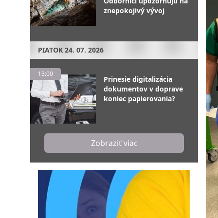
Odborníci upozorňujú na
znepokojivý vývoj
PIATOK
24. 07. 2026
13:00
Prinesie digitalizácia
dokumentov v doprave
koniec papierovania?
Zobraziť viac