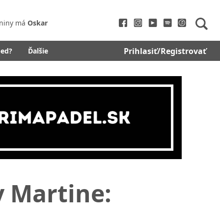
niny má
Oskar
Prihlasiť/Registrovať
bed?
Ďalšie
v Martine:
i