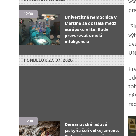
vš
pr
12:00
Univerzitná nemocnica v
Martine sa dostala medzi
"S
európsku elitu. Bude
vý
preverovať umelú
inteligenciu
ov
UN
PONDELOK
27. 07. 2026
Pr
od
toh
ná
rá
15:00
Demänovská ľadová
jaskyňa čelí veľkej zmene.