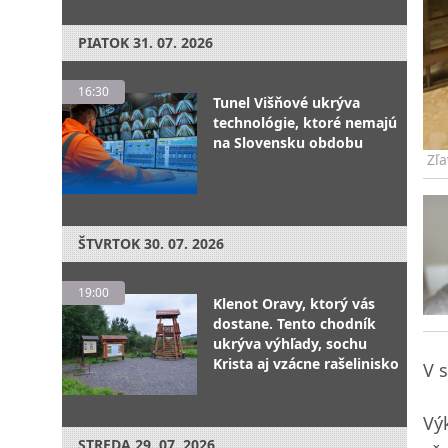
PIATOK
31. 07. 2026
16:30
Tunel Višňové ukrýva
technológie, ktoré nemajú
na Slovensku obdobu
Zľa
ŠTVRTOK
30. 07. 2026
19:00
Klenot Oravy, ktorý vás
dostane. Tento chodník
ukrýva výhľady, sochu
Krista aj vzácne rašelinisko
V 
Výk
STREDA
29. 07. 2026