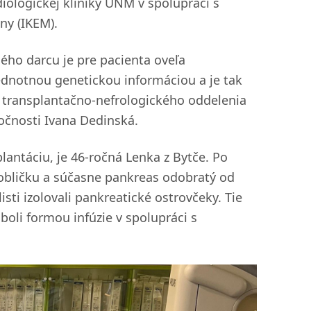
diologickej kliniky UNM v spolupráci s
ny (IKEM).
ého darcu je pre pacienta oveľa
ednotnou genetickou informáciou a je tak
rka transplantačno-nefrologického oddelenia
očnosti Ivana Dedinská.
lantáciu, je 46-ročná Lenka z Bytče. Po
 obličku a súčasne pankreas odobratý od
isti izolovali pankreatické ostrovčeky. Tie
boli formou infúzie v spolupráci s