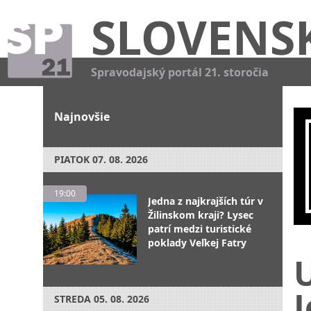
SLOVENS
Spravodajský portál 21. storočia
Najnovšie
PIATOK
07. 08. 2026
19:00
Jedna z najkrajších túr v
Žilinskom kraji? Lysec
patrí medzi turistické
poklady Veľkej Fatry
U
STREDA
05. 08. 2026