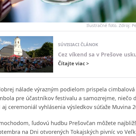
Ilustračné foto. Zdroj: 
SÚVISIACI ČLÁNOK
Cez víkend sa v Prešove usku
Čítajte viac
>
dobrej nálade výrazným podielom prispela cimbalov
mbola pre účastníkov festivalu a samozrejme, niečo 
l aj ceremoniál vyhlásenia výsledkov súťaže Muvina 2
mochodom, ľudovú hudbu Prešovčan môžete najbližšie
ptembra na Dni otvorených Tokajských pivníc vo Veľ