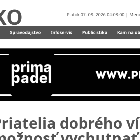
KO
Piatok
07. 08. 2026 04:03:02
| Men
Spravodajstvo
Infoservis
Publicistika
Kam na o
riatelia dobrého ví
možnosť vychutnať 