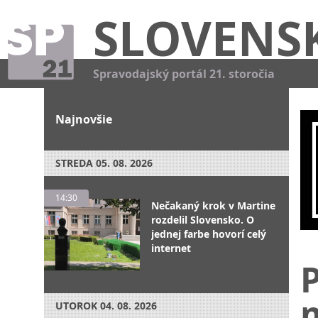
SLOVENS
Spravodajský portál 21. storočia
Najnovšie
STREDA
05. 08. 2026
14:30
Nečakaný krok v Martine
rozdelil Slovensko. O
jednej farbe hovorí celý
internet
P
UTOROK
04. 08. 2026