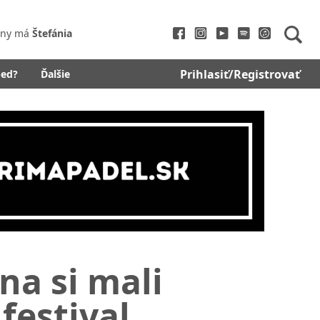
iny má
Štefánia
Prihlasiť/Registrovať
bed?
Ďalšie
na si mali
festival