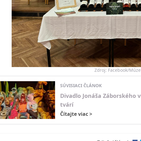
Zdroj: Facebook/Múz
SÚVISIACI ČLÁNOK
Divadlo Jonáša Záborského v
tvárí
Čítajte viac
>