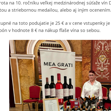
rota na 10. ročníku veľkej medzinárodnej súťaže vín
atou a striebornou medailou, alebo aj iným ocenením
tupné na toto podujatie je 25 € a v cene vstupenky 
pón v hodnote 8 € na nákup fľaše vína so sebou.