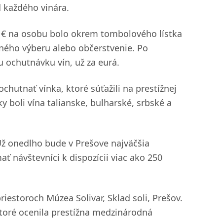
d každého vinára.
 € na osobu bolo okrem tombolového lístka
tného výberu alebo občerstvenie. Po
u ochutnávku vín, už za eurá.
chutnať vínka, ktoré súťažili na prestížnej
 boli vína talianske, bulharské, srbské a
 Už onedlho bude v Prešove najväčšia
ť návštevníci k dispozícii viac ako 250
iestoroch Múzea Solivar, Sklad soli, Prešov.
toré ocenila prestížna medzinárodná