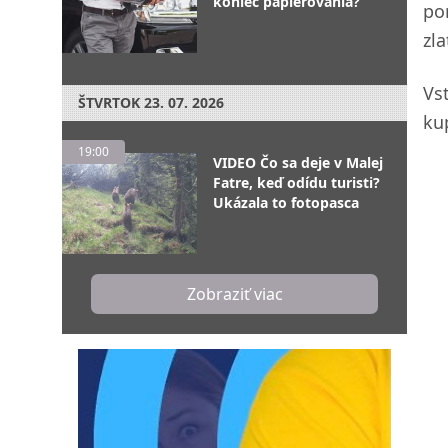
koniec papierovania?
po
zl
Vs
ŠTVRTOK
23. 07. 2026
ku
19:00
VIDEO Čo sa deje v Malej
Fatre, keď odídu turisti?
Ukázala to fotopasca
Zobraziť viac