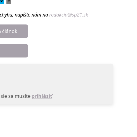
u chybu, napíšte nám na
redakcia@sp21.sk
a článok
sie sa musíte
prihlásiť