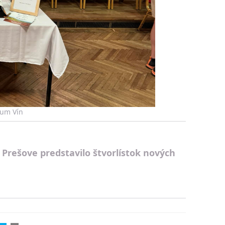
eum Vín
 Prešove predstavilo štvorlístok nových