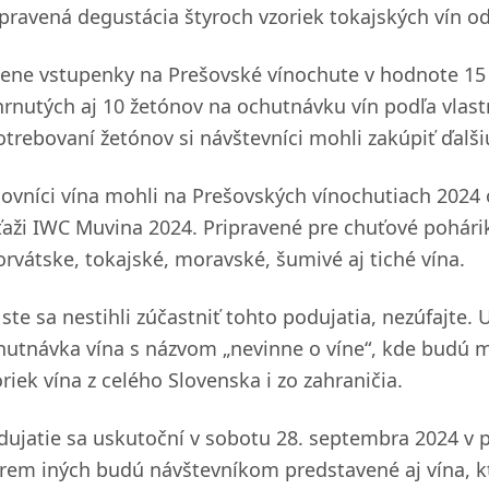
ipravená degustácia štyroch vzoriek tokajských vín o
cene vstupenky na Prešovské vínochute v hodnote 15
hrnutých aj 10 žetónov na ochutnávku vín podľa vlas
otrebovaní žetónov si návštevníci mohli zakúpiť ďalši
lovníci vína mohli na Prešovských vínochutiach 2024 o
ťaži IWC Muvina 2024. Pripravené pre chuťové poháriky
orvátske, tokajské, moravské, šumivé aj tiché vína.
 ste sa nestihli zúčastniť tohto podujatia, nezúfajte.
hutnávka vína s názvom „nevinne o víne“, kde budú ma
riek vína z celého Slovenska i zo zahraničia.
dujatie sa uskutoční v sobotu 28. septembra 2024 v pr
rem iných budú návštevníkom predstavené aj vína, k