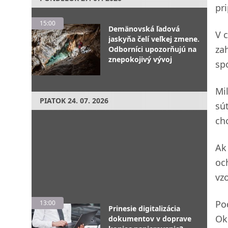
pr
15:00
Demänovská ľadová
V 
jaskyňa čelí veľkej zmene.
za
Odborníci upozorňujú na
znepokojivý vývoj
sp
Mi
PIATOK
24. 07. 2026
sú
ch
Ak
oc
vzo
Po
13:00
Prinesie digitalizácia
Ok
dokumentov v doprave