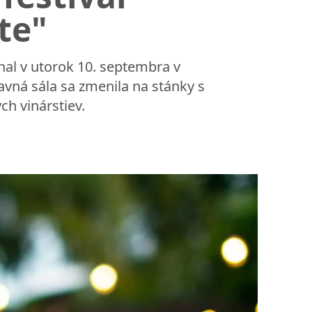
te"
nal v utorok 10. septembra v
vná sála sa zmenila na stánky s
h vinárstiev.