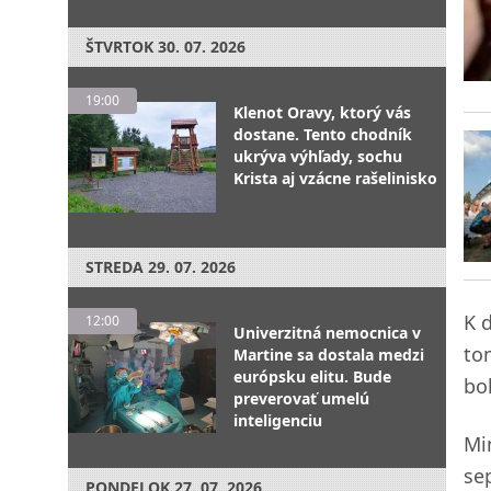
ŠTVRTOK
30. 07. 2026
19:00
Klenot Oravy, ktorý vás
dostane. Tento chodník
ukrýva výhľady, sochu
Krista aj vzácne rašelinisko
STREDA
29. 07. 2026
K 
12:00
Univerzitná nemocnica v
to
Martine sa dostala medzi
európsku elitu. Bude
bo
preverovať umelú
inteligenciu
Mi
se
PONDELOK
27. 07. 2026