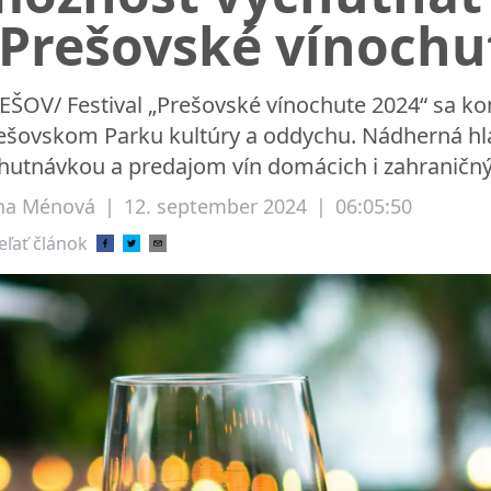
"Prešovské vínochu
EŠOV/ Festival „Prešovské vínochute 2024“ sa ko
ešovskom Parku kultúry a oddychu. Nádherná hla
hutnávkou a predajom vín domácich i zahraničnýc
na Ménová
|
12. september 2024
|
06:05:50
eľať článok