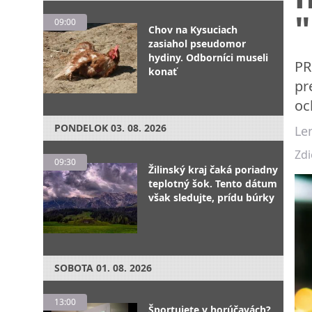
09:00
Chov na Kysuciach
zasiahol pseudomor
hydiny. Odborníci museli
PR
konať
pr
oc
PONDELOK
03. 08. 2026
Le
Zdi
09:30
Žilinský kraj čaká poriadny
teplotný šok. Tento dátum
však sledujte, prídu búrky
SOBOTA
01. 08. 2026
13:00
Športujete v horúčavách?